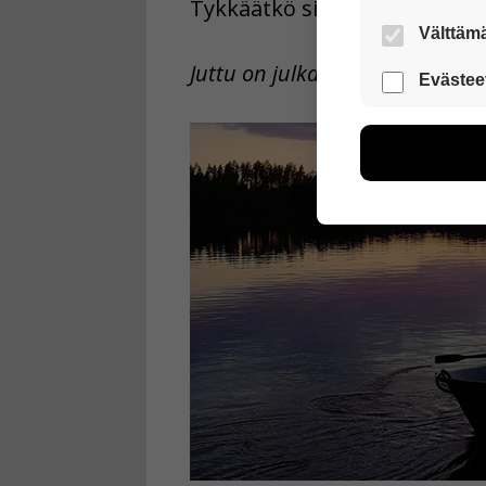
Tykkäätkö sinä mökkeilystä 
Välttämä
Nämä evästeet
Juttu on julkaistu Selkosanomi
Evästee
Näiden eväst
voimme kehit
esimerkiksi kä
kuitenkaan ker
käyttäjään.
Voit valita, 