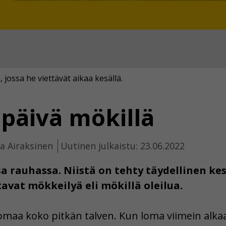
ossa he viettävät aikaa kesällä.
 päivä mökillä
la Airaksinen
Uutinen julkaistu: 23.06.2022
sa rauhassa. Niistä on tehty täydellinen kes
vat mökkeilyä eli mökillä oleilua.
maa koko pitkän talven. Kun loma viimein alkaa