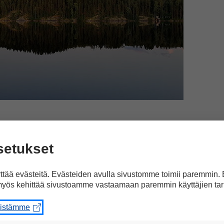
aupungissa?
setukset
aluavat olla kesällä kaupungissa. Heidän miele
ä täytyy esimerkiksi pilkkoa polttopuita, leikat
tää evästeitä. Evästeiden avulla sivustomme toimii paremmin.
jä tai juomakelpoista vettä, joten elämä mökil
yös kehittää sivustoamme vastaamaan paremmin käyttäjien tar
iritsevät lomailijoita Suomen valoisissa kesäill
eistämme