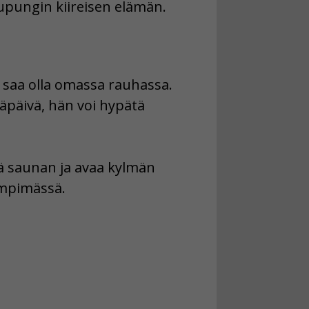
upungin kiireisen elämän.
ä saa olla omassa rauhassa.
säpäivä, hän voi hypätä
tää saunan ja avaa kylmän
lämpimässä.