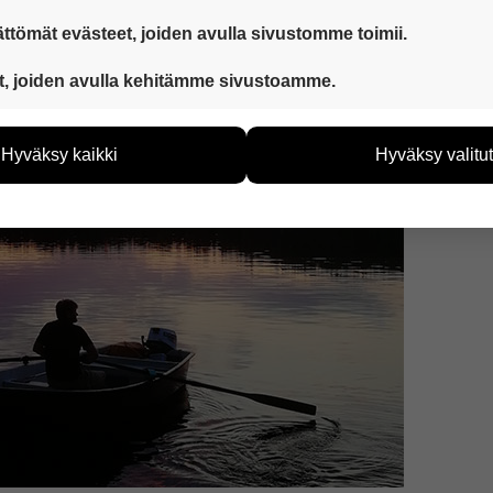
vai oletko mieluummin kaupungissa?
ttömät evästeet, joiden avulla sivustomme toimii.
 ovat aina käytössä, jotta sivustoamme voi käyttää sujuvasti ja t
ssa kesällä 2020.
t, joiden avulla kehitämme sivustoamme.
eiden avulla keräämme tietoa, miten sivustoamme käytetään. Ti
tää sivustoamme vastaamaan paremmin käyttäjien tarpeita. Tie
Hyväksy kaikki
Hyväksy valitut
vijämääristä ja siitä, mitä sivuja käytetään ja miten sivuilla li
ää henkilötietoja kuten nimiä, eikä tietoja voi yhdistää yksittäi
hyväksytkö näiden evästeiden käytön.