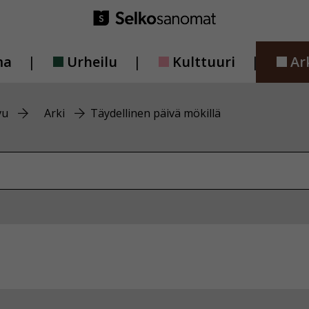
ma
Urheilu
Kulttuuri
Ar
vu
Arki
Täydellinen päivä mökillä
vustolta