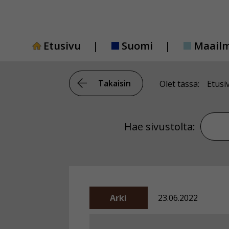
Siirry
sisältöön
Etusivu
Suomi
Maail
Takaisin
Olet tässä:
Etusi
Hae si
Hae sivustolta:
Arki
23.06.2022