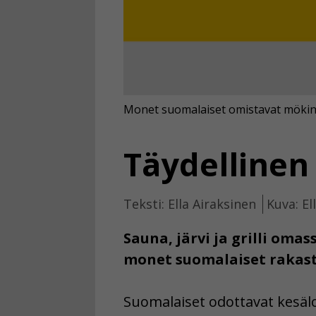
Monet suomalaiset omistavat mökin, j
Täydellinen
Teksti: Ella Airaksinen
Kuva: El
Sauna, järvi ja grilli omas
monet suomalaiset rakasta
Suomalaiset odottavat kesälo