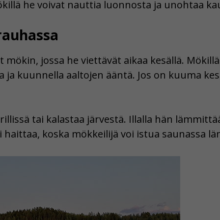
illä he voivat nauttia luonnosta ja unohtaa ka
rauhassa
mökin, jossa he viettävät aikaa kesällä. Mökill
ia ja kuunnella aaltojen ääntä. Jos on kuuma ke
illissä tai kalastaa järvestä. Illalla hän lämmit
ei haittaa, koska mökkeilijä voi istua saunassa 