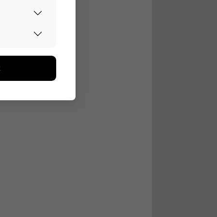
urvallisesti.
edon avulla
toa kerätään
ikutaan. Emme
seen