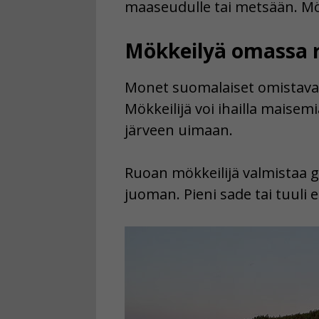
maaseudulle tai metsään. Mök
Mökkeilyä omassa 
Monet suomalaiset omistavat 
Mökkeilijä voi ihailla maisem
järveen uimaan.
Ruoan mökkeilijä valmistaa gr
juoman. Pieni sade tai tuuli 