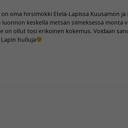
lä on oma hirsimökki Etelä-Lapissa Kuusamon ja
luonnon keskellä metsän siimeksessä monta vuo
se on ollut tosi erikoinen kokemus. Voidaan san
 Lapin hulluja