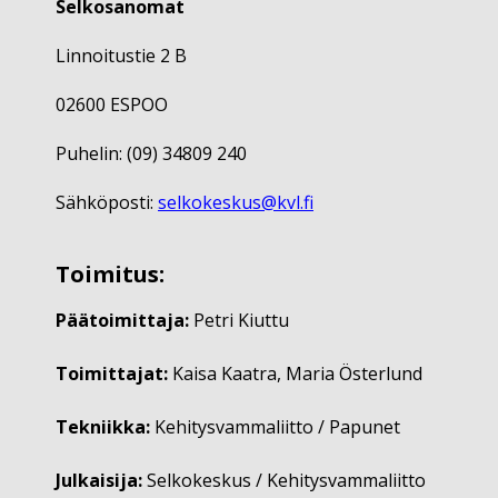
Selkosanomat
Linnoitustie 2 B
02600 ESPOO
Puhelin: (09) 34809 240
Sähköposti:
selkokeskus@kvl.fi
Toimitus:
Päätoimittaja:
Petri Kiuttu
Toimittajat:
Kaisa Kaatra, Maria Österlund
Tekniikka:
Kehitysvammaliitto / Papunet
Julkaisija:
Selkokeskus / Kehitysvammaliitto