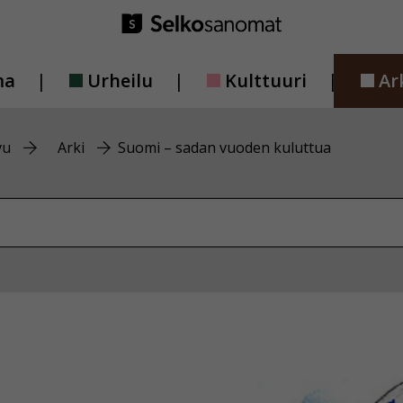
ma
Urheilu
Kulttuuri
Ar
vu
Arki
Suomi – sadan vuoden kuluttua
vustolta