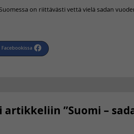
ä Suomessa on riittävästi vettä vielä sadan vuod
a Facebookissa
 artikkeliin ”Suomi – sa