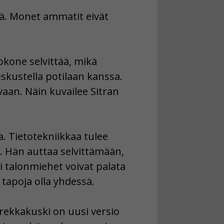
tä. Monet ammatit eivät
tokone selvittää, mikä
eskustella potilaan kanssa.
vaan. Näin kuvailee Sitran
. Tietotekniikkaa tulee
. Hän auttaa selvittämään,
si talonmiehet voivat palata
 tapoja olla yhdessä.
rekkakuski on uusi versio