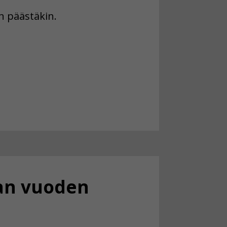
en päästäkin.
dan vuoden