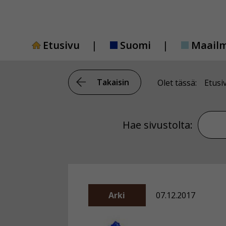
Siirry
sisältöön
Etusivu
Suomi
Maail
Takaisin
Olet tässä:
Etusi
Hae si
Hae sivustolta:
Arki
07.12.2017