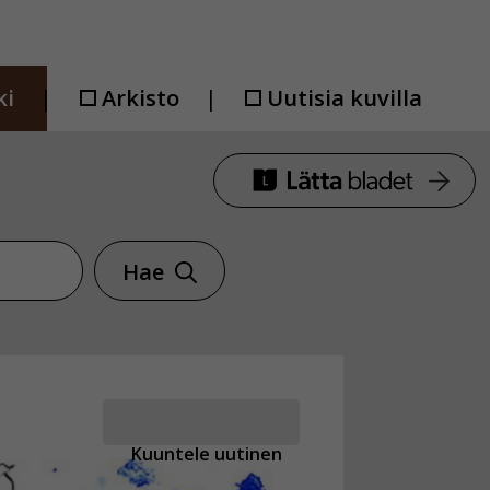
ki
Arkisto
Uutisia kuvilla
Hae
Kuuntele uutinen