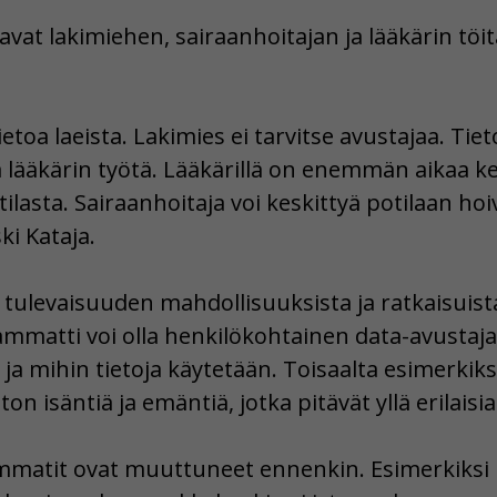
avat lakimiehen, sairaanhoitajan ja lääkärin töi
ietoa laeista. Lakimies ei tarvitse avustajaa. Tie
a lääkärin työtä. Lääkärillä on enemmän aikaa k
ilasta. Sairaanhoitaja voi keskittyä potilaan hoi
ki Kataja.
 tulevaisuuden mahdollisuuksista ja ratkaisuista
matti voi olla henkilökohtainen data-avustaja
 ja mihin tietoja käytetään. Toisaalta esimerkik
 isäntiä ja emäntiä, jotka pitävät yllä erilaisia
 ammatit ovat muuttuneet ennenkin. Esimerkiksi 