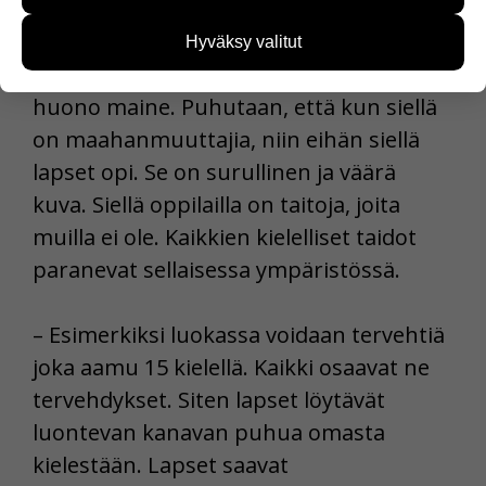
kielellistä suvaitsevaisuutta.
käyttäjien tarpeita. Tietoa kerätään esimerkiksi
kävijämääristä ja siitä, mitä sivuja käytetään ja
Hyväksy valitut
miten sivuilla liikutaan. Emme kuitenkaan kerää
– Monilla Itä-Helsingin kouluilla on
henkilötietoja kuten nimiä, eikä tietoja voi yhdistää
huono maine. Puhutaan, että kun siellä
yksittäiseen käyttäjään.
on maahanmuuttajia, niin eihän siellä
Voit valita, hyväksytkö näiden evästeiden käytön.
lapset opi. Se on surullinen ja väärä
kuva. Siellä oppilailla on taitoja, joita
muilla ei ole. Kaikkien kielelliset taidot
paranevat sellaisessa ympäristössä.
– Esimerkiksi luokassa voidaan tervehtiä
joka aamu 15 kielellä. Kaikki osaavat ne
tervehdykset. Siten lapset löytävät
luontevan kanavan puhua omasta
kielestään. Lapset saavat