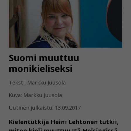
Suomi muuttuu
monikieliseksi
Teksti: Markku Juusola
Kuva: Markku Juusola
Uutinen julkaistu: 13.09.2017
Kielentutkija Heini Lehtonen tutkii,
miten kieli muuttuu Itä-Helsingissä.