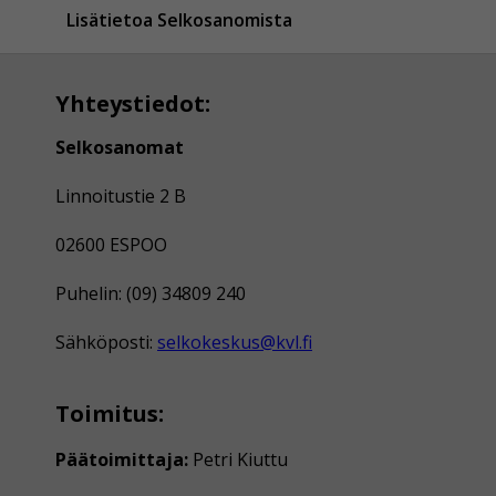
Lisätietoa Selkosanomista
Yhteystiedot:
Selkosanomat
Linnoitustie 2 B
02600 ESPOO
Puhelin: (09) 34809 240
Sähköposti:
selkokeskus@kvl.fi
Toimitus:
Päätoimittaja:
Petri Kiuttu