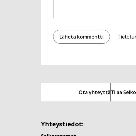
Tietotu
Ota yhteyttä
Tilaa Sel
Yhteystiedot: