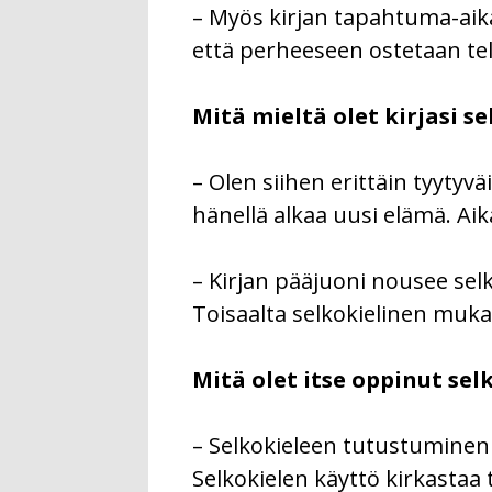
– Myös kirjan tapahtuma-aika o
että perheeseen ostetaan tele
Mitä mieltä olet kirjasi se
– Olen siihen erittäin tyytyv
hänellä alkaa uusi elämä. A
– Kirjan pääjuoni nousee sel
Toisaalta selkokielinen muka
Mitä olet itse oppinut sel
– Selkokieleen tutustuminen 
Selkokielen käyttö kirkastaa 