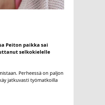
sa Peiton paikka sai
uttanut selkokielelle
istaan. Perheessä on paljon
käy jatkuvasti työmatkoilla