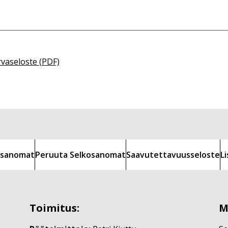
rvaseloste (PDF)
kosanomat
Peruuta Selkosanomat
Saavutettavuusseloste
L
Toimitus:
M