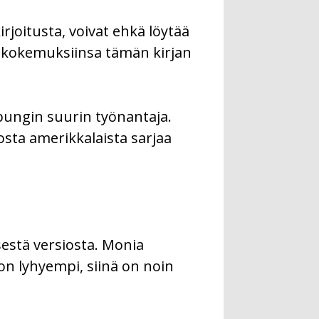
irjoitusta, voivat ehkä löytää
uuskokemuksiinsa tämän kirjan
pungin suurin työnantaja.
osta amerikkalaista sarjaa
sestä versiosta. Monia
 on lyhyempi, siinä on noin