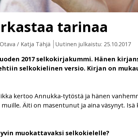
irkastaa tarinaa
 Otava / Katja Tähjä
Uutinen julkaistu: 25.10.2017
 vuoden 2017 selkokirjakummi. Hänen kirjan
htiin selkokielinen versio. Kirjan on muka
aikka kertoo Annukka-tytöstä ja hänen vanhemm
a muille. Äiti on masentunut ja aina väsynyt. Isä 
hyvin muokattavaksi selkokielelle?