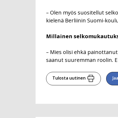
– Olen myös suositellut selko
kielenä Berliinin Suomi-koul
Millainen selkomukautukses
– Mies olisi ehkä painottanut
saanut suuremman roolin. Ehk
Tulosta uutinen
Ja