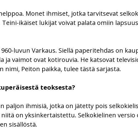
 helppoa. Monet ihmiset, jotka tarvitsevat selkok
. Teini-ikäiset lukijat voivat palata omiin laps
1960-luvun Varkaus. Siellä paperitehdas on kau
a ja vaimot ovat kotirouvia. He katsovat televisi
n nimi, Peiton paikka, tulee tästä sarjasta.
kuperäisestä teoksesta?
 paljon ihmisiä, jotka on jätetty pois selkokieli
i niitä on yksinkertaistettu. Selkokielinen versio
n sisällöstä.