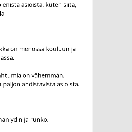
enistä asioista, kuten siitä,
la.
nnukka on menossa kouluun ja
assa.
tapahtumia on vähemmän.
paljon ahdistavista asioista.
nan ydin ja runko.