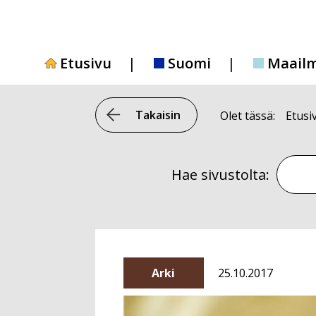
Siirry
sisältöön
Etusivu
Suomi
Maail
Takaisin
Olet tässä:
Etusi
Hae si
Hae sivustolta:
Arki
25.10.2017