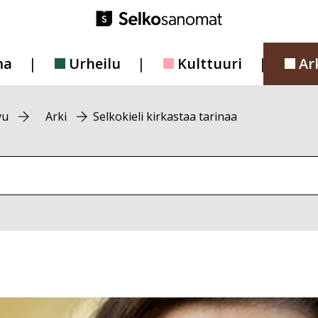
ma
Urheilu
Kulttuuri
Ar
vu
Arki
Selkokieli kirkastaa tarinaa
vustolta