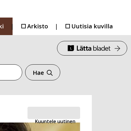
ki
Arkisto
Uutisia kuvilla
Hae
Kuuntele uutinen