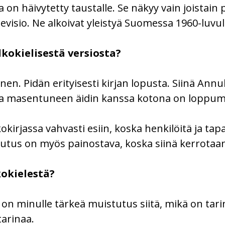
n häivytetty taustalle. Se näkyy vain joistain pi
visio. Ne alkoivat yleistyä Suomessa 1960-luvul
lkokielisestä versiosta?
äinen. Pidän erityisesti kirjan lopusta. Siinä A
ika masentuneen äidin kanssa kotona on loppum
kokirjassa vahvasti esiin, koska henkilöitä ja 
utus on myös painostava, koska siinä kerrotaan 
kokielestä?
on minulle tärkeä muistutus siitä, mikä on tari
tarinaa.