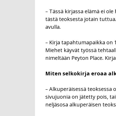
– Tässä kirjassa elämä ei ole
tästä teoksesta jotain tuttua
avulla.
– Kirja tapahtumapaikka on 
Miehet käyvät työssä tehtaall
nimeltään Peyton Place. Kirja
Miten selkokirja eroaa al
– Alkuperäisessä teoksessa on
sivujuonia on jätetty pois, ta
neljäsosa alkuperäisen teokse