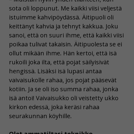
sota oli loppunut. Me kaikki viisi veljestä
istuimme kahvipöydässä. Äitipuoli oli
keittänyt kahvia ja tehnyt kakkua. Joku
sanoi, että on suuri ihme, että kaikki viisi
poikaa tulivat takaisin. Äitipuolesta se ei
ollut mikään ihme. Hän kertoi, että isä
rukoili joka ilta, että pojat säilyisivät
hengissä. Lisäksi isä lupasi antaa
vaivaisukolle rahaa, jos pojat pääsevät
kotiin. Ja se oli iso summa rahaa, jonka
isä antoi! Vaivaisukko oli veistetty ukko
kirkon edessä, joka keräsi rahaa
seurakunnan köyhille.
Olet ammatiltasi teknikko.