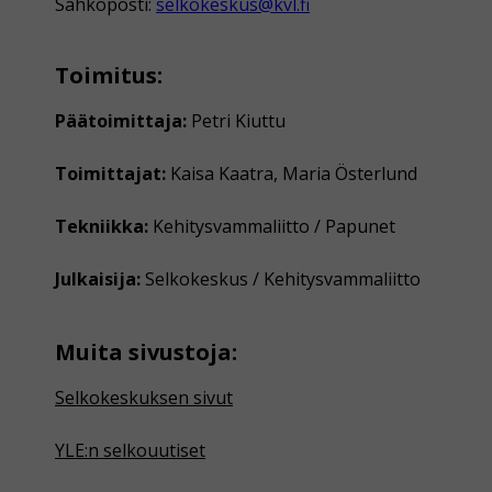
Sähköposti:
selkokeskus@kvl.fi
Toimitus:
Päätoimittaja:
Petri Kiuttu
Toimittajat:
Kaisa Kaatra, Maria Österlund
Tekniikka:
Kehitysvammaliitto / Papunet
Julkaisija:
Selkokeskus / Kehitysvammaliitto
Muita sivustoja:
Selkokeskuksen sivut
YLE:n selkouutiset