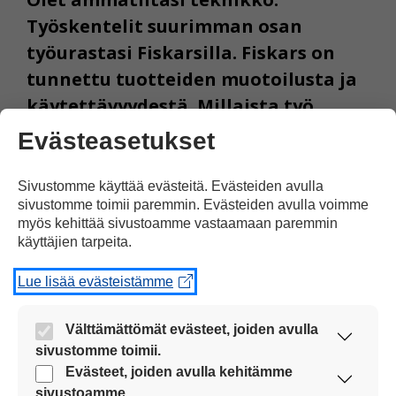
Työskentelit suurimman osan
työurastasi Fiskarsilla. Fiskars on
tunnettu tuotteiden muotoilusta ja
käytettävyydestä. Millaista työ
Fiskarsissa oli?
Evästeasetukset
– Fiskars oli hieno paikka asua ja tehdä
Sivustomme käyttää evästeitä. Evästeiden avulla
sivustomme toimii paremmin. Evästeiden avulla voimme
työtä. Siellä minä kehityin todelliseksi
myös kehittää sivustoamme vastaamaan paremmin
ammattimieheksi. Työskentelin ensin
käyttäjien tarpeita.
työkalusuunnittelijana Fiskarsin
Lue lisää evästeistämme
konepajalla. Työurani loppu oli myös
hienoa aikaa. Olin noin 15 vuotta
Välttämättömät evästeet, joiden avulla
Billnäsissä Fiskarsin tehtaalla
sivustomme toimii.
tuotekehittäjänä. Työssä työkalujen
Nämä evästeet ovat aina käytössä, jotta
Evästeet, joiden avulla kehitämme
sivustoamme voi käyttää sujuvasti ja turvallisesti.
sivustoamme.