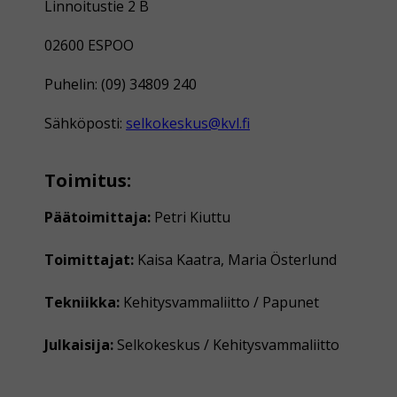
Linnoitustie 2 B
02600 ESPOO
Puhelin: (09) 34809 240
Sähköposti:
selkokeskus@kvl.fi
Toimitus:
Päätoimittaja:
Petri Kiuttu
Toimittajat:
Kaisa Kaatra, Maria Österlund
Tekniikka:
Kehitysvammaliitto / Papunet
Julkaisija:
Selkokeskus / Kehitysvammaliitto