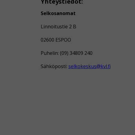
Yhteystiedot:
Selkosanomat
Linnoitustie 2 B
02600 ESPOO
Puhelin: (09) 34809 240
Sähköposti:
selkokeskus@kvl.fi