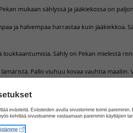
Pekan mukaan sählyssä ja jääkiekossa on paljon
paa ja halvempaa harrastaa kuin jääkiekkoa. Sä
ä loukkaantumisia. Sähly on Pekan mielestä renn
lämäristä. Pallo viuhuu kovaa vauhtia maaliin. V
lla on hyvät suojukset.
setukset
ien numerosta 6/2019.
tää evästeitä. Evästeiden avulla sivustomme toimii paremmin.
yös kehittää sivustoamme vastaamaan paremmin käyttäjien tar
a Facebookissa
eistämme