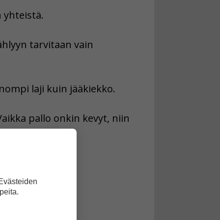
 yhteistä.
hlyyn tarvitaan vain
ompi laji kuin jääkiekko.
aikka pallo onkin kevyt, niin
 Evästeiden
peita.