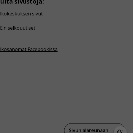
uita sivustoja:
lkokeskuksen sivut
E:n selkouutiset
lkosanomat Facebookissa
Sivun alareunaan