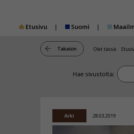
Siirry
sisältöön
Etusivu
Suomi
Maail
Takaisin
Olet tässä:
Etusi
Hae si
Hae sivustolta:
Arki
28.03.2019