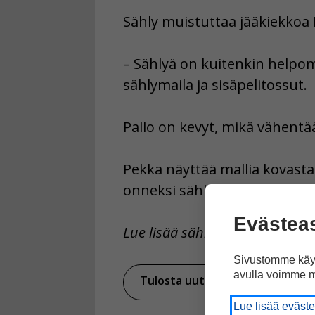
Sähly muistuttaa jääkiekkoa 
– Sählyä on kuitenkin helpom
sählymaila ja sisäpelitossut.
Pallo on kevyt, mikä vähentä
Pekka näyttää mallia kovasta 
onneksi sählyssä maalivahdei
Evästea
Lue lisää sählystä Selkosanom
Sivustomme käyt
avulla voimme m
Tulosta uutinen
Ja
Lue lisää eväst