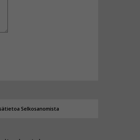
isätietoa Selkosanomista