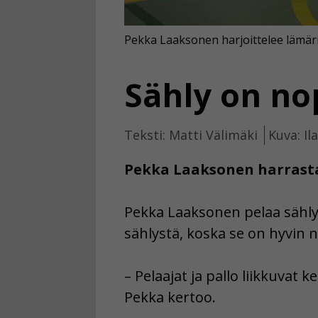
Pekka Laaksonen harjoittelee lämäriä
Sähly on no
Teksti: Matti Välimäki
Kuva: Il
Pekka Laaksonen harrastaa
Pekka Laaksonen pelaa sähly
sählystä, koska se on hyvin n
– Pelaajat ja pallo liikkuvat k
Pekka kertoo.