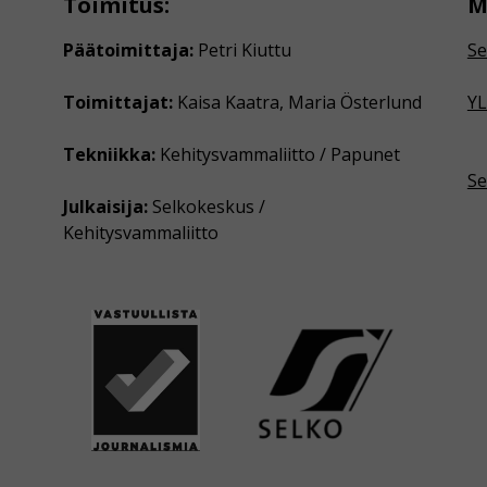
Toimitus:
M
Päätoimittaja:
Petri Kiuttu
Se
Toimittajat:
Kaisa Kaatra, Maria Österlund
YL
Tekniikka:
Kehitysvammaliitto / Papunet
Se
Julkaisija:
Selkokeskus /
Kehitysvammaliitto