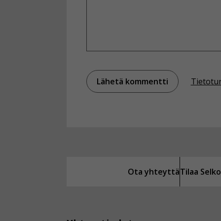
Tietotu
Ota yhteyttä
Tilaa Sel