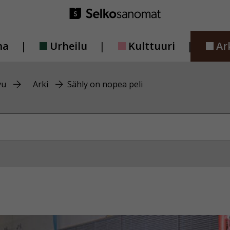
ma
Urheilu
Kulttuuri
Ar
vu
Arki
Sähly on nopea peli
vustolta