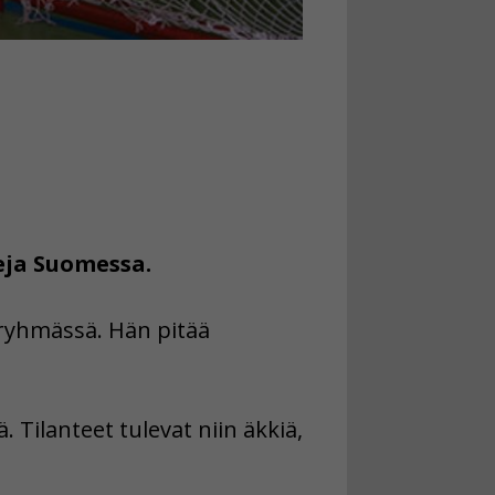
eja Suomessa.
ryhmässä. Hän pitää
ä. Tilanteet tulevat niin äkkiä,