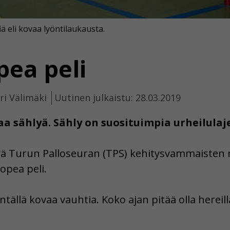
 eli kovaa lyöntilaukausta.
pea peli
ari Välimäki
Uutinen julkaistu: 28.03.2019
 sählyä. Sähly on suosituimpia urheilulaj
ä Turun Palloseuran (TPS) kehitysvammaisten 
opea peli.
entällä kovaa vauhtia. Koko ajan pitää olla hereill