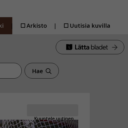
ki
Arkisto
Uutisia kuvilla
Hae
Kuuntele uutinen