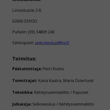
Linnoitustie 2 B
02600 ESPOO
Puhelin: (09) 34809 240
Sähköposti:
selkokeskus@kvl.fi
Toimitus:
Päätoimittaja:
Petri Kiuttu
Toimittajat:
Kaisa Kaatra, Maria Österlund
Tekniikka:
Kehitysvammaliitto / Papunet
Julkaisija:
Selkokeskus / Kehitysvammaliitto