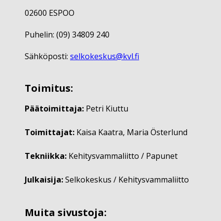
02600 ESPOO
Puhelin: (09) 34809 240
Sähköposti:
selkokeskus@kvl.fi
Toimitus:
Päätoimittaja:
Petri Kiuttu
Toimittajat:
Kaisa Kaatra, Maria Österlund
Tekniikka:
Kehitysvammaliitto / Papunet
Julkaisija:
Selkokeskus / Kehitysvammaliitto
Muita sivustoja: