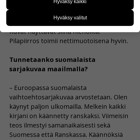
Hyväksy kaikki
lukulaitteella tai iPadilla. Sarjakuva toimii
kehittää sivustoamme vastaamaan paremmin
käyttäjien tarpeita. Tietoa kerätään esimerkiksi
hyvin sähköisessä muodossa,
kävijämääristä ja siitä, mitä sivuja käytetään ja
Hyväksy valitut
esimerkiksi tablettitietokoneen näytöllä.
miten sivuilla liikutaan. Emme kuitenkaan kerää
henkilötietoja kuten nimiä, eikä tietoja voi yhdistää
Kuvat näyttävät siinä hienoilta.
yksittäiseen käyttäjään.
Pilapiirros toimii nettimuotoisena hyvin.
Voit valita, hyväksytkö näiden evästeiden käytön.
Tunnetaanko suomalaista
sarjakuvaa maailmalla?
– Euroopassa suomalaista
vaihtoehtosarjakuvaa arvostetaan. Olen
käynyt paljon ulkomailla. Melkein kaikki
kirjani on käännetty ranskaksi. Viimeisin
teos ilmestyi samanaikaisesti sekä
Suomessa että Ranskassa. Käännöksiä