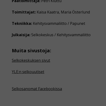
Päätoimittaja:
Petri Kiuttu
Toimittajat:
Kaisa Kaatra, Maria Österlund
Tekniikka:
Kehitysvammaliitto / Papunet
Julkaisija:
Selkokeskus / Kehitysvammaliitto
Muita sivustoja:
Selkokeskuksen sivut
YLE:n selkouutiset
Selkosanomat Facebookissa