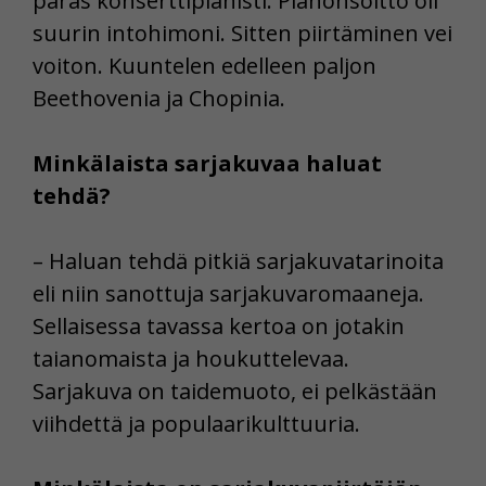
paras konserttipianisti. Pianonsoitto oli
suurin intohimoni. Sitten piirtäminen vei
voiton. Kuuntelen edelleen paljon
Beethovenia ja Chopinia.
Minkälaista sarjakuvaa haluat
tehdä?
– Haluan tehdä pitkiä sarjakuvatarinoita
eli niin sanottuja sarjakuvaromaaneja.
Sellaisessa tavassa kertoa on jotakin
taianomaista ja houkuttelevaa.
Sarjakuva on taidemuoto, ei pelkästään
viihdettä ja populaarikulttuuria.