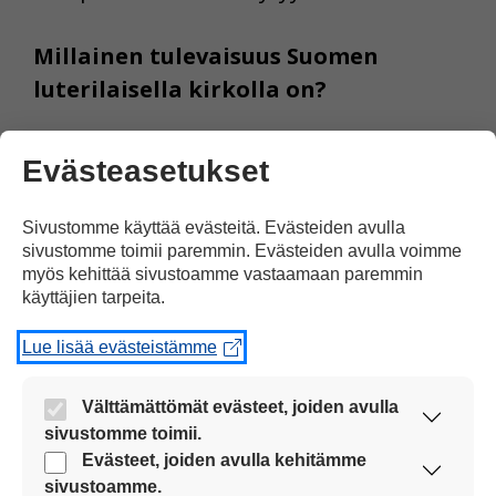
Millainen tulevaisuus Suomen
luterilaisella kirkolla on?
– Tulevaisuus näyttää kiinnostavalta.
Evästeasetukset
Kirkossa on menossa suuri murros.
Olemme siirtyneet eteenpäin
Sivustomme käyttää evästeitä. Evästeiden avulla
ajatuksesta, että luterilaisen kirkon
sivustomme toimii paremmin. Evästeiden avulla voimme
myös kehittää sivustoamme vastaamaan paremmin
asema on itsestäänselvä. Kirkko on
käyttäjien tarpeita.
enemmän mukaan ottava ja avoin.
Lue lisää evästeistämme
Pitäisikö kirkon vihkiä samaa
Välttämättömät evästeet, joiden avulla
sukupuolta olevia avioliittoon?
sivustomme toimii.
Nämä evästeet ovat aina käytössä, jotta
Evästeet, joiden avulla kehitämme
– Pitäisi. Asiassa pitää saavuttaa
sivustoamme voi käyttää sujuvasti ja turvallisesti.
sivustoamme.