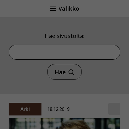
Siirry
Valikko
sisältöön
Hae sivustolta:
Hae sivustolta
Hae
Arki
18.12.2019