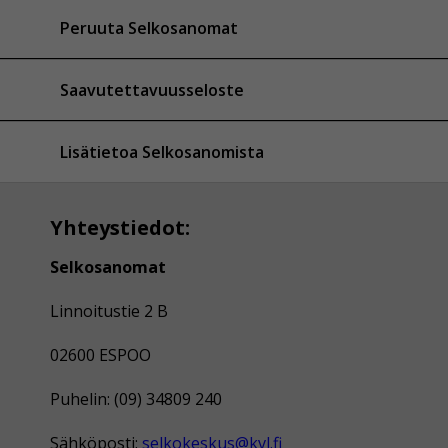
Peruuta Selkosanomat
Saavutettavuusseloste
Lisätietoa Selkosanomista
Yhteystiedot:
Selkosanomat
Linnoitustie 2 B
02600 ESPOO
Puhelin: (09) 34809 240
Sähköposti:
selkokeskus@kvl.fi