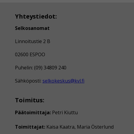
Yhteystiedot:
Selkosanomat
Linnoitustie 2 B
02600 ESPOO
Puhelin: (09) 34809 240
Sähköposti:
selkokeskus@kvl.fi
Toimitus:
Päätoimittaja:
Petri Kiuttu
Toimittajat:
Kaisa Kaatra, Maria Österlund