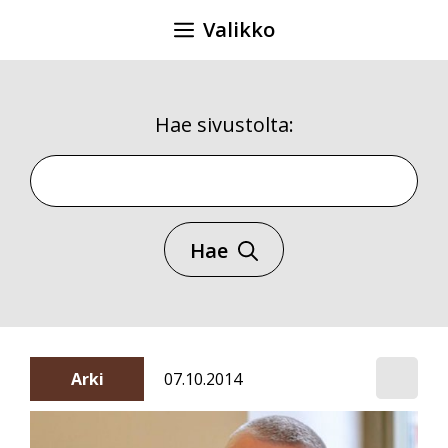
Siirry
Valikko
sisältöön
Hae sivustolta:
Hae sivustolta
Hae
Arki
07.10.2014