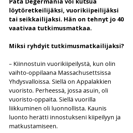
Pata Degermania voi kutsua
löytöretkeilijäksi, vuorikiipeilijäksi
tai seikkailijaksi. Hän on tehnyt jo 40
vaativaa tutkimusmatkaa.
Miksi ryhdyit tutkimusmatkailijaksi?
– Kiinnostuin vuorikiipeilystä, kun olin
vaihto-oppilaana Massachusettsissa
Yhdysvalloissa. Siellä on Appalakkien
vuoristo. Perheessä, jossa asuin, oli
vuoristo-oppaita. Siellä vuorilla
liikkuminen oli luonnollista. Kaunis
luonto herätti innostukseni kiipeilyyn ja
matkustamiseen.