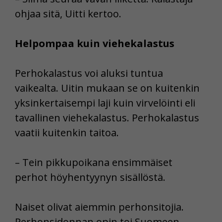
ohjaa sitä, Uitti kertoo.
Helpompaa kuin viehekalastus
Perhokalastus voi aluksi tuntua
vaikealta. Uitin mukaan se on kuitenkin
yksinkertaisempi laji kuin virvelöinti eli
tavallinen viehekalastus. Perhokalastus
vaatii kuitenkin taitoa.
– Tein pikkupoikana ensimmäiset
perhot höyhentyynyn sisällöstä.
Naiset olivat aiemmin perhonsitojia.
Perhonsidonnan opin toi Suomeen