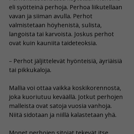
eli syötteinä perhoja. Perhoa liikutellaan
vavan ja siiman avulla. Perhot
valmistetaan höyhenistä, sulista,
langoista tai karvoista. Joskus perhot
ovat kuin kauniita taideteoksia.
– Perhot jäljittelevät hyönteisiä, äyriäisiä
tai pikkukaloja.
Mallia voi ottaa vaikka koskikorennosta,
joka kuoriutuu keväällä. Jotkut perhojen
malleista ovat satoja vuosia vanhoja.
Niitä sidotaan ja niillä kalastetaan yhä.
Monet perhojen sitojat tekevät itse