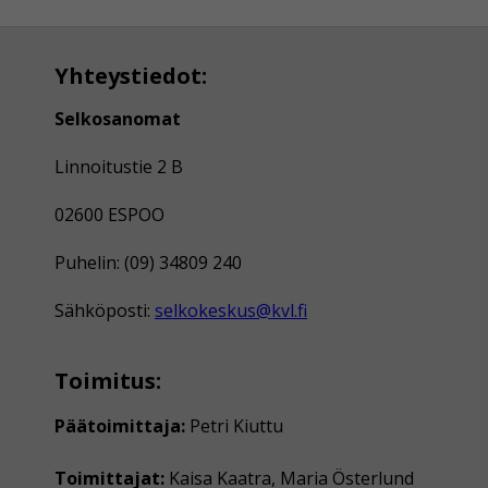
Yhteystiedot:
Selkosanomat
Linnoitustie 2 B
02600 ESPOO
Puhelin: (09) 34809 240
Sähköposti:
selkokeskus@kvl.fi
Toimitus:
Päätoimittaja:
Petri Kiuttu
Toimittajat:
Kaisa Kaatra, Maria Österlund