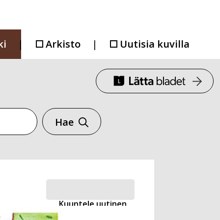
ki
Arkisto
Uutisia kuvilla
Hae
Kuuntele uutinen