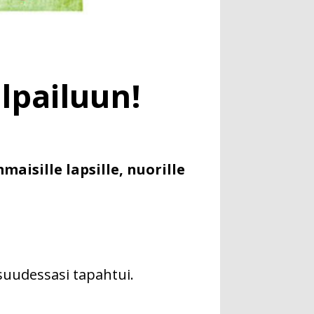
lpailuun!
isille lapsille, nuorille
psuudessasi tapahtui.