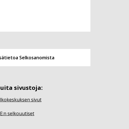
isätietoa Selkosanomista
uita sivustoja:
lkokeskuksen sivut
E:n selkouutiset