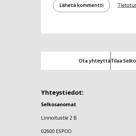
Tietotu
Ota yhteyttä
Tilaa Sel
Yhteystiedot:
Selkosanomat
Linnoitustie 2 B
02600 ESPOO