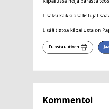
Kilpailussa neljä parasta teo
Lisäksi kaikki osallistujat sa
Lisää tietoa kilpailusta on Pa
Tulosta uutinen
Ja
Kommentoi