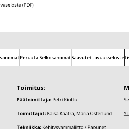
rvaseloste (PDF)
kosanomat
Peruuta Selkosanomat
Saavutettavuusseloste
L
Toimitus:
M
Päätoimittaja:
Petri Kiuttu
Se
Toimittajat:
Kaisa Kaatra, Maria Österlund
YL
Tekniikka:
Kehitysvammaliitto / Papunet