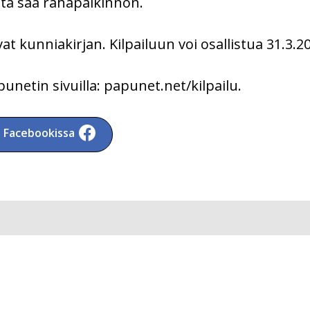
sta saa rahapalkinnon.
avat kunniakirjan. Kilpailuun voi osallistua 31.3.
punetin sivuilla: papunet.net/kilpailu.
a Facebookissa