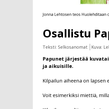
Jonna Lehtosen teos Huolehditaan os
Osallistu P
Teksti: Selkosanomat
Kuva: Le
Papunet järjestää kuvatai
ja aikuisille.
Kilpailun aiheena on lapsen e
Voit esimerkiksi miettiä, mil