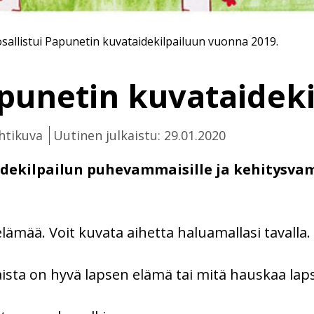
allistui Papunetin kuvataidekilpailuun vuonna 2019.
apunetin kuvataideki
htikuva
Uutinen julkaistu: 29.01.2020
dekilpailun puhevammaisille ja kehitysvamma
lämää. Voit kuvata aihetta haluamallasi tavalla.
laista on hyvä lapsen elämä tai mitä hauskaa la