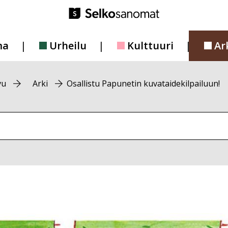
ma
Urheilu
Kulttuuri
Ar
vu
Arki
Osallistu Papunetin kuvataidekilpailuun!
vustolta