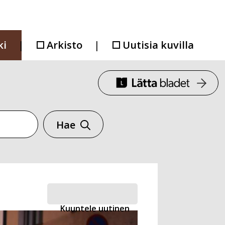
ki
Arkisto
Uutisia kuvilla
Hae
Kuuntele uutinen