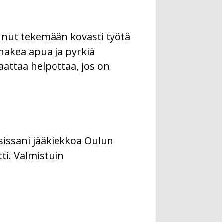
tunut tekemään kovasti työtä
 hakea apua ja pyrkiä
attaa helpottaa, jos on
osissani jääkiekkoa Oulun
tti. Valmistuin