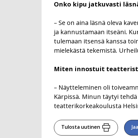
Onko kipu jatkuvasti läsn
– Se on aina läsnä oleva kav
ja kannustamaan itseäni. Kun 
tulemaan itsensä kanssa toim
mielekästä tekemistä. Urheilu
Miten innostuit teatteris
– Näytteleminen oli toiveamm
Kärpissä. Minun täytyi tehdä v
teatterikorkeakoulusta Hels
Tulosta uutinen
Ja