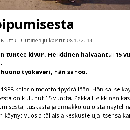
oipumisesta
 Kiuttu
Uutinen julkaistu: 08.10.2013
n tuntee kivun. Heikkinen halvaantui 15 vu
.
a huono työkaveri, hän sanoo.
ä 1998 kolarin moottoripyörällään. Hän sai selk
a on kulunut 15 vuotta. Pekka Heikkinen käsi
umisesta, tuskasta ja ennakkoluuloista näytel
 käynyt vuosia tällaisia keskusteluja itsensä ka