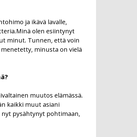
tohimo ja ikävä lavalle,
teria.Minä olen esiintynyt
nut minut. Tunnen, että voin
e menetetty, minusta on vielä
nä?
äkivaltainen muutos elämässä.
n kaikki muut asiani
n nyt pysähtynyt pohtimaan,