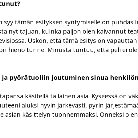
ntunut?
n syy tämän esityksen syntymiselle on puhdas in
ta nyt tajuan, kuinka paljon olen kaivannut teat
levisiossa. Uskon, että tämä esitys on vapautta
on hieno tunne. Minusta tuntuu, että peli ei ol
ja pyörätuoliin joutuminen sinua henkilö
 tapansa käsitellä tällainen asia. Kyseessä on v
eni aluksi hyvin järkevästi, pyrin järjestämää
tse asian käsittelyn tuonnemmaksi. Onneksi ole