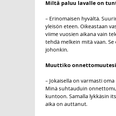
Miltä paluu lavalle on tu
– Erinomaisen hyvältä. Suuri
yleisön eteen. Oikeastaan vas
viime vuosien aikana vain te
tehdä melkein mitä vaan. Se 
johonkin.
Muuttiko onnettomuutesi 
– Jokaisella on varmasti oma
Minä suhtauduin onnettomuute
kuntoon. Samalla lykkäsin i
aika on auttanut.