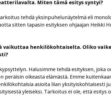
teatterilavalta. Miten tämä esitys syntyi?
n tarkoitus tehdä yksinpuhelunäytelmä eli monol
vuotta sitten tapasin esityksen ohjaajan Heikki 
 vaikuttaa henkilökohtaiselta. Oliko vaik
ti?
än kypsyttelyn. Halusimme tehdä esityksen, joka o
, on peräisin oikeasta elämästä. Emme kuitenka
enkilökohtaisia asioita liian yksityiskohtaisesti
ityisestä yleiseksi. Tarkoitus ei ole, että esity