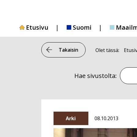
Siirry
sisältöön
Etusivu
Suomi
Maail
Takaisin
Olet tässä:
Etusi
Hae si
Hae sivustolta:
Arki
08.10.2013