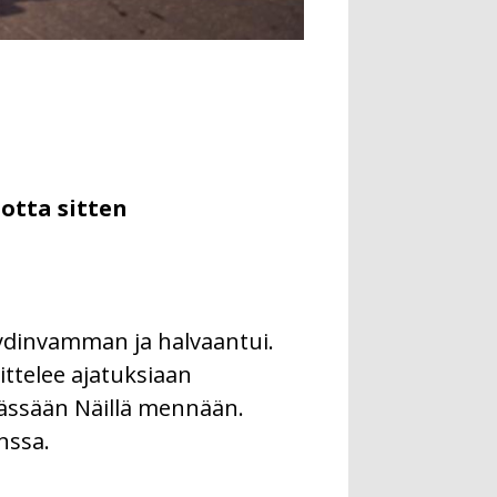
otta sitten
äydinvamman ja halvaantui.
ttelee ajatuksiaan
mässään Näillä mennään.
nssa.