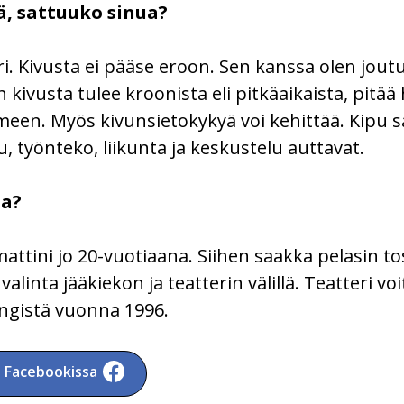
ä, sattuuko sinua?
eri. Kivusta ei pääse eroon. Sen kanssa olen jou
kivusta tulee kroonista eli pitkäaikaista, pitää
een. Myös kivunsietokykyä voi kehittää. Kipu sa
, työnteko, liikunta ja keskustelu auttavat.
ta?
attini jo 20-vuotiaana. Siihen saakka pelasin t
alinta jääkiekon ja teatterin välillä. Teatteri voi
ingistä vuonna 1996.
a Facebookissa