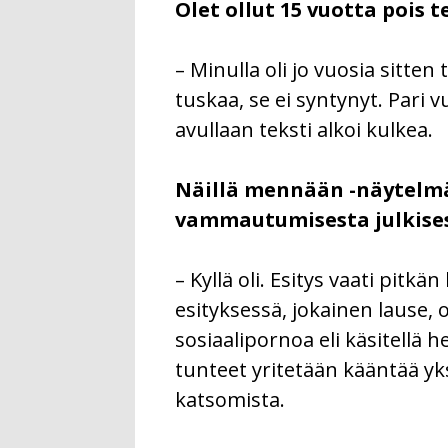
Olet ollut 15 vuotta pois 
– Minulla oli jo vuosia sitte
tuskaa, se ei syntynyt. Pari 
avullaan teksti alkoi kulkea.
Näillä mennään -näytelmä
vammautumisesta julkises
– Kyllä oli. Esitys vaati pitk
esityksessä, jokainen lause
sosiaalipornoa eli käsitellä h
tunteet yritetään kääntää yks
katsomista.