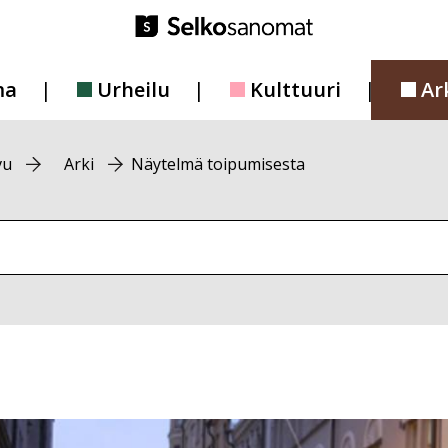
ma
Urheilu
Kulttuuri
Ar
vu
Arki
Näytelmä toipumisesta
vustolta