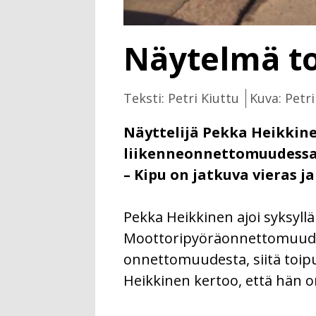
Näytelmä t
Teksti: Petri Kiuttu
Kuva: Petri
Näyttelijä Pekka Heikkine
liikenneonnettomuudessa
– Kipu on jatkuva vieras j
Pekka Heikkinen ajoi syksyll
Moottoripyöräonnettomuudest
onnettomuudesta, siitä toip
Heikkinen kertoo, että hän on