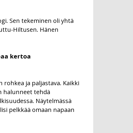
ogi. Sen tekeminen oli yhtä
Huttu-Hiltusen. Hänen
eaa kertoa
n rohkea ja paljastava. Kaikki
an halunneet tehdä
 julkisuudessa. Näytelmässä
s olisi pelkkää omaan napaan