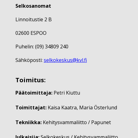
Selkosanomat
Linnoitustie 2 B
02600 ESPOO
Puhelin: (09) 34809 240
Sähköposti:
selkokeskus@kvl.fi
Toimitus:
Päätoimittaja:
Petri Kiuttu
Toimittajat:
Kaisa Kaatra, Maria Österlund
Tekniikka:
Kehitysvammaliitto / Papunet
Julkaisija:
Selkokeskus / Kehitysvammaliitto