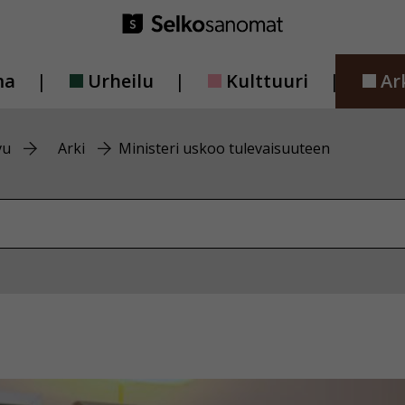
ma
Urheilu
Kulttuuri
Ar
vu
Arki
Ministeri uskoo tulevaisuuteen
vustolta