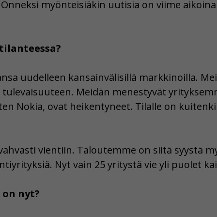
Onneksi myönteisiäkin uutisia on viime aikoina 
tilanteessa?
sa uudelleen kansainvälisillä markkinoilla. Mei
 tulevaisuuteen. Meidän menestyvät yrityksem
ten Nokia, ovat heikentyneet. Tilalle on kuiten
.
hvasti vientiin. Taloutemme on siitä syystä my
tiyrityksiä. Nyt vain 25 yritystä vie yli puolet 
 on nyt?