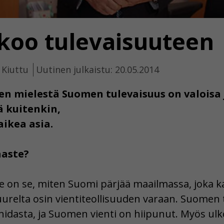
skoo tulevaisuuteen
 Kiuttu
Uutinen julkaistu: 20.05.2014
sen mielestä Suomen tulevaisuus on valoisa
ä kuitenkin,
aikea asia.
aaste?
on se, miten Suomi pärjää maailmassa, joka ka
relta osin vientiteollisuuden varaan. Suomen 
 hidasta, ja Suomen vienti on hiipunut. Myös ulk