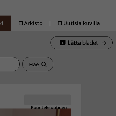
ki
Arkisto
Uutisia kuvilla
Hae
Kuuntele uutinen