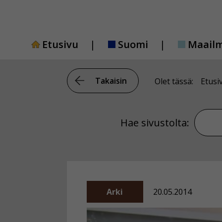
Siirry
sisältöön
Etusivu
Suomi
Maail
Takaisin
Olet tässä:
Etusi
Hae si
Hae sivustolta:
Arki
20.05.2014