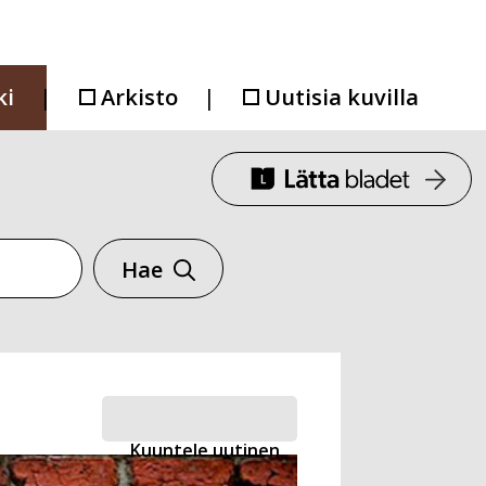
ki
Arkisto
Uutisia kuvilla
Hae
Kuuntele uutinen