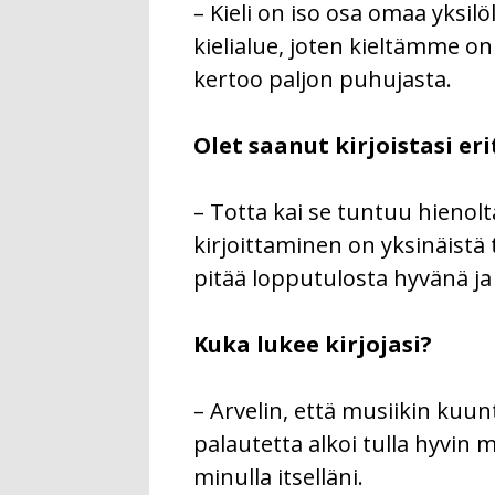
– Kieli on iso osa omaa yksil
kielialue, joten kieltämme o
kertoo paljon puhujasta.
Olet saanut kirjoistasi eri
– Totta kai se tuntuu hienolt
kirjoittaminen on yksinäistä t
pitää lopputulosta hyvänä ja
Kuka lukee kirjojasi?
– Arvelin, että musiikin kuunte
palautetta alkoi tulla hyvin mo
minulla itselläni.