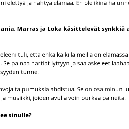
äni elettyä ja nähtyä elämää. En ole ikinä halun
aania. Marras ja Loka käsittelevät synkkiä 
ieleeni tuli, että ehkä kaikilla meillä on elämässä
Se painaa hartiat lyttyyn ja saa askeleet laahaa
isyyden tunne.
 vahvoja taipumuksia ahdistua. Se on osa minun 
ja musiikki, joiden avulla voin purkaa paineita.
ee sinulle?