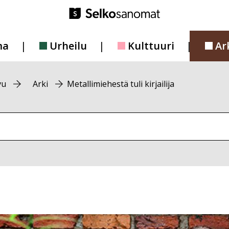
ma
Urheilu
Kulttuuri
Ar
vu
Arki
Metallimiehestä tuli kirjailija
vustolta