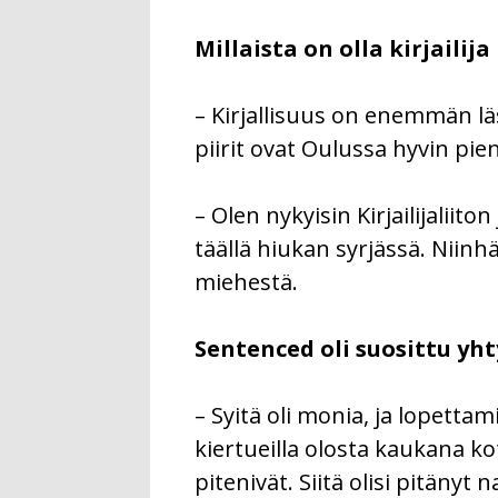
Millaista on olla kirjailij
– Kirjallisuus on enemmän läs
piirit ovat Oulussa hyvin pien
– Olen nykyisin Kirjailijaliit
täällä hiukan syrjässä. Niinh
miehestä.
Sentenced oli suosittu yht
– Syitä oli monia, ja lopettam
kiertueilla olosta kaukana k
pitenivät. Siitä olisi pitänyt 