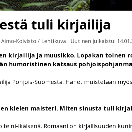
tä tuli kirjailija
i Aimo-Koivisto / Lehtikuva
Uutinen julkaistu: 14.01
n kirjailija ja muusikko. Lopakan toinen r
än humoristinen katsaus pohjoispohjanmaa
jailija Pohjois-Suomesta. Hänet muistetaan myö
n kielen maisteri. Miten sinusta tuli kirjai
 jo teini-ikäisenä. Romaani on kirjallisuuden kun