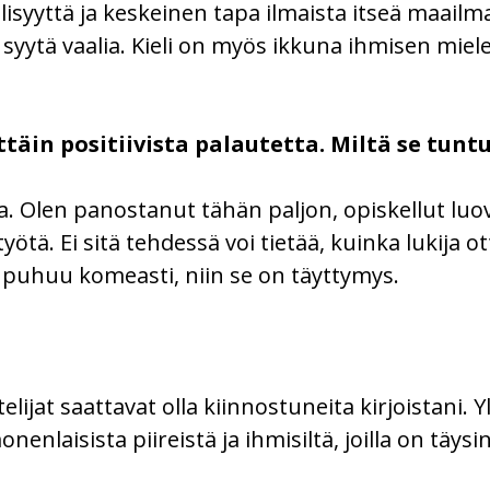
öllisyyttä ja keskeinen tapa ilmaista itseä maail
n syytä vaalia. Kieli on myös ikkuna ihmisen mi
ttäin positiivista palautetta. Miltä se tunt
a. Olen panostanut tähän paljon, opiskellut luov
yötä. Ei sitä tehdessä voi tietää, kuinka lukija o
 puhuu komeasti, niin se on täyttymys.
lijat saattavat olla kiinnostuneita kirjoistani. Yl
nenlaisista piireistä ja ihmisiltä, joilla on täys