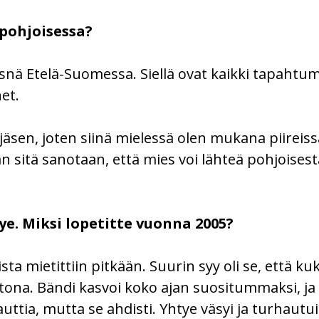
a pohjoisessa?
nä Etelä-Suomessa. Siellä ovat kaikki tapahtuma
et.
on jäsen, joten siinä mielessä olen mukana piireis
än sitä sanotaan, että mies voi lähteä pohjoises
ye. Miksi lopetitte vuonna 2005?
ista mietittiin pitkään. Suurin syy oli se, että k
otona. Bändi kasvoi koko ajan suositummaksi, ja 
nauttia, mutta se ahdisti. Yhtye väsyi ja turhautui