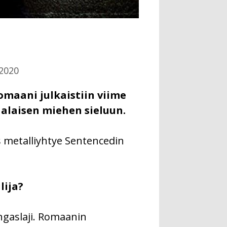
.2020
omaani julkaistiin viime
laisen miehen sieluun.
s metalliyhtye Sentencedin
lija?
ingaslaji. Romaanin