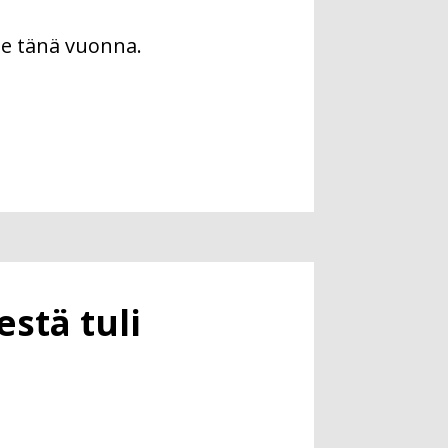
ee tänä vuonna.
stä tuli