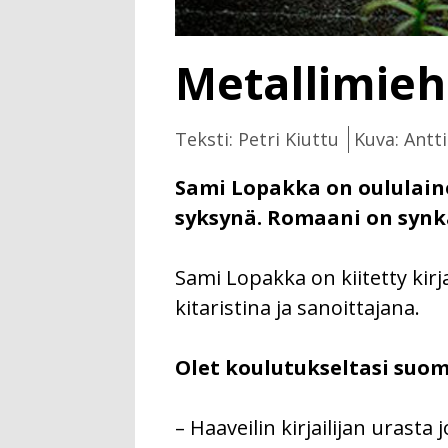
Metallimiehes
Teksti: Petri Kiuttu
Kuva: Antt
Sami Lopakka on oululaine
syksynä. Romaani on synk
Sami Lopakka on kiitetty kir
kitaristina ja sanoittajana.
Olet koulutukseltasi suome
– Haaveilin kirjailijan urasta