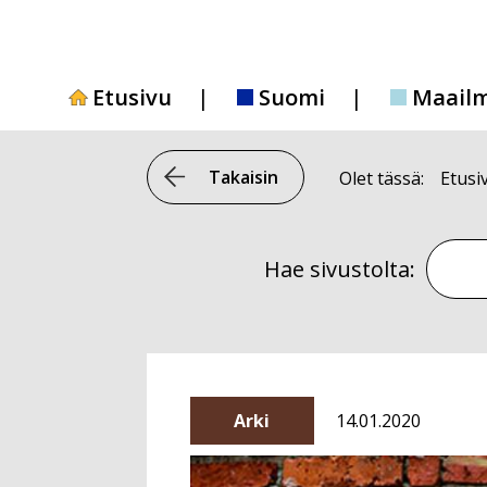
Siirry
sisältöön
Etusivu
Suomi
Maail
Takaisin
Olet tässä:
Etusi
Hae si
Hae sivustolta:
Arki
14.01.2020