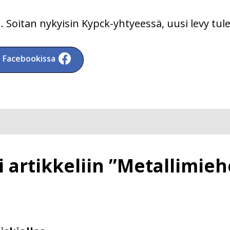
. Soitan nykyisin Kypck-yhtyeessä, uusi levy tul
a Facebookissa
artikkeliin ”Metallimiehe