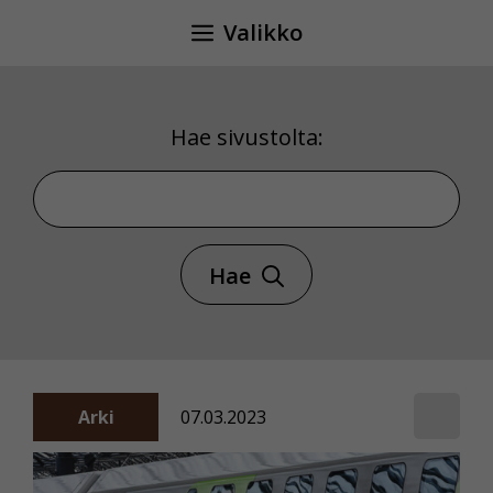
Siirry
Valikko
sisältöön
Hae sivustolta:
Hae sivustolta
Hae
Arki
07.03.2023