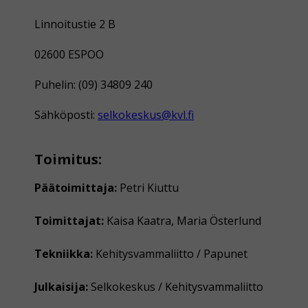
Linnoitustie 2 B
02600 ESPOO
Puhelin: (09) 34809 240
Sähköposti:
selkokeskus@kvl.fi
Toimitus:
Päätoimittaja:
Petri Kiuttu
Toimittajat:
Kaisa Kaatra, Maria Österlund
Tekniikka:
Kehitysvammaliitto / Papunet
Julkaisija:
Selkokeskus / Kehitysvammaliitto