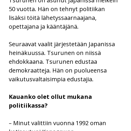
Tsurunen on asunut Japanissa melkein
50 vuotta. Hän on tehnyt politiikan
lisäksi töitä lähetyssaarnaajana,
opettajana ja kääntäjänä.
Seuraavat vaalit järjestetään Japanissa
heinäkuussa. Tsurunen on niissä
ehdokkaana. Tsurunen edustaa
demokraatteja. Hän on puolueensa
vaikutusvaltaisimpia edustajia.
Kauanko olet ollut mukana
politiikassa?
– Minut valittiin vuonna 1992 oman