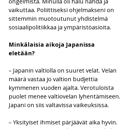
ongelmista. Minulla oli halu nähdä ja
vaikuttaa. Poliittiseksi ohjelmakseni on
sittemmin muotoutunut yhdistelmä
sosiaalipolitiikkaa ja ympäristöasioita.
Minkälaisia aikoja Japanissa
eletään?
– Japanin valtiolla on suuret velat. Velan
määrä vastaa jo valtion budjettia
kymmenen vuoden ajalta. Verotuloista
puolet menee valtiovelan lyhentämiseen.
Japani on siis valtavissa vaikeuksissa.
– Yksityiset ihmiset pärjäävät aika hyvin.