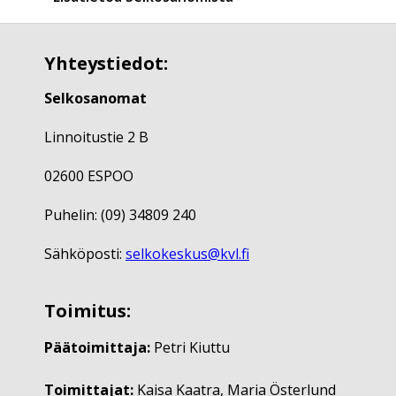
Yhteystiedot:
Selkosanomat
Linnoitustie 2 B
02600 ESPOO
Puhelin: (09) 34809 240
Sähköposti:
selkokeskus@kvl.fi
Toimitus:
Päätoimittaja:
Petri Kiuttu
Toimittajat:
Kaisa Kaatra, Maria Österlund