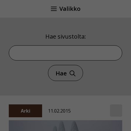
Siirry
Valikko
sisältöön
Hae sivustolta:
Hae sivustolta
Hae
Arki
11.02.2015