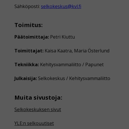
Sähköposti:
selkokeskus@kvl.fi
Toimitus:
Päätoimittaja:
Petri Kiuttu
Toimittajat:
Kaisa Kaatra, Maria Österlund
Tekniikka:
Kehitysvammaliitto / Papunet
Julkaisija:
Selkokeskus / Kehitysvammaliitto
Muita sivustoja:
Selkokeskuksen sivut
YLE:n selkouutiset