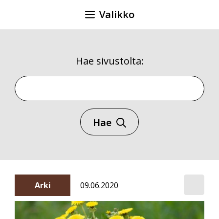
Siirry
Valikko
sisältöön
Hae sivustolta:
Hae sivustolta
Hae
Arki
09.06.2020