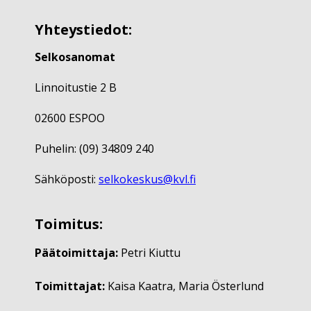
Yhteystiedot:
Selkosanomat
Linnoitustie 2 B
02600 ESPOO
Puhelin: (09) 34809 240
Sähköposti:
selkokeskus@kvl.fi
Toimitus:
Päätoimittaja:
Petri Kiuttu
Toimittajat:
Kaisa Kaatra, Maria Österlund