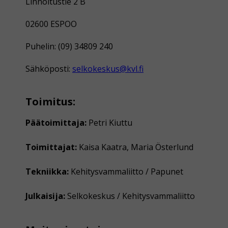
Linnoitustie 2 B
02600 ESPOO
Puhelin: (09) 34809 240
Sähköposti:
selkokeskus@kvl.fi
Toimitus:
Päätoimittaja:
Petri Kiuttu
Toimittajat:
Kaisa Kaatra, Maria Österlund
Tekniikka:
Kehitysvammaliitto / Papunet
Julkaisija:
Selkokeskus / Kehitysvammaliitto