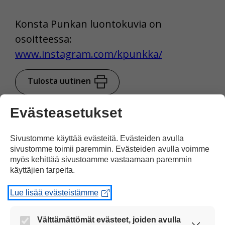
Konsta Punkan luontokuvia on
osoitteessa:
www.instagram.com/kpunkka/
Tulosta uutinen
Evästeasetukset
Juttu kuvilla
tuettuna
Sivustomme käyttää evästeitä. Evästeiden avulla
sivustomme toimii paremmin. Evästeiden avulla voimme
myös kehittää sivustoamme vastaamaan paremmin
Jaa Facebookissa
käyttäjien tarpeita.
Lue lisää evästeistämme
Välttämättömät evästeet, joiden avulla