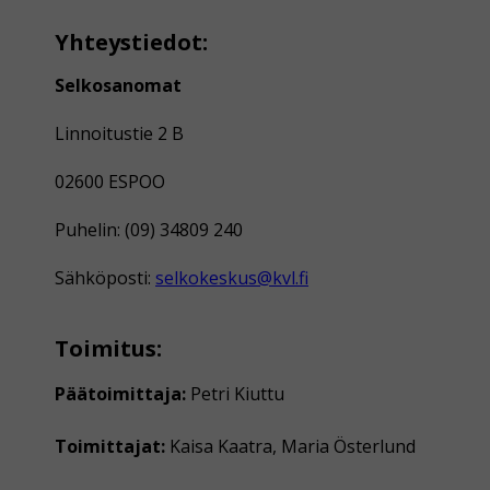
Yhteystiedot:
Selkosanomat
Linnoitustie 2 B
02600 ESPOO
Puhelin: (09) 34809 240
Sähköposti:
selkokeskus@kvl.fi
Toimitus:
Päätoimittaja:
Petri Kiuttu
Toimittajat:
Kaisa Kaatra, Maria Österlund