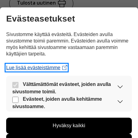
Tulosta uutinen
Evästeasetukset
Jaa Facebookissa
Sivustomme käyttää evästeitä. Evästeiden avulla
sivustomme toimii paremmin. Evästeiden avulla voimme
myös kehittää sivustoamme vastaamaan paremmin
käyttäjien tarpeita.
Lue lisää evästeistämme
Kommentoi
Välttämättömät evästeet, joiden avulla
sivustomme toimii.
Voit kirjoittaa mielipiteesi
Nämä evästeet ovat aina käytössä, jotta
Evästeet, joiden avulla kehitämme
sivustoamme voi käyttää sujuvasti ja turvallisesti.
sivustoamme.
uutisesta
Näiden evästeiden avulla keräämme tietoa, miten
kommenttilaatikkoon.
sivustoamme käytetään. Tiedon avulla voimme
Sinun pitää kirjoittaa myös
Hyväksy kaikki
kehittää sivustoamme vastaamaan paremmin
käyttäjien tarpeita. Tietoa kerätään esimerkiksi
nimesi tai keksiä nimimerkki.