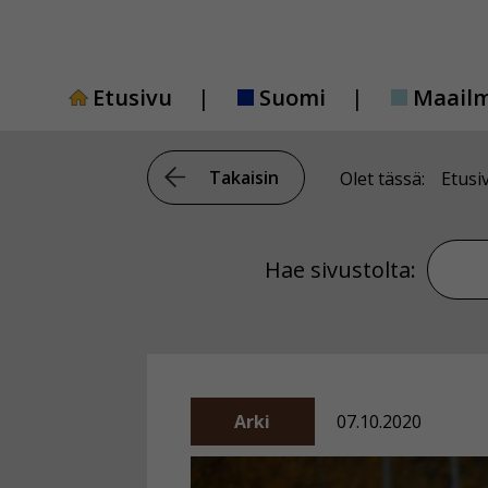
Siirry
sisältöön
Etusivu
Suomi
Maail
Takaisin
Olet tässä:
Etusi
Hae si
Hae sivustolta:
Arki
07.10.2020