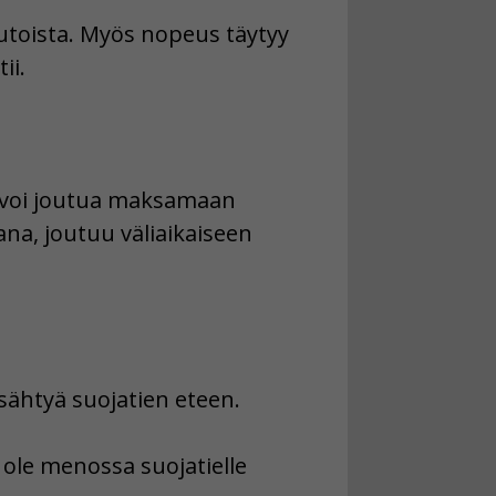
autoista. Myös nopeus täytyy
ii.
a, voi joutua maksamaan
na, joutuu väliaikaiseen
ysähtyä suojatien eteen.
jä ole menossa suojatielle