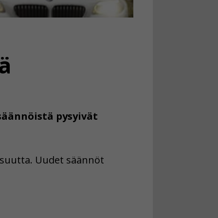
ä
säännöistä pysyivät
lisuutta. Uudet säännöt