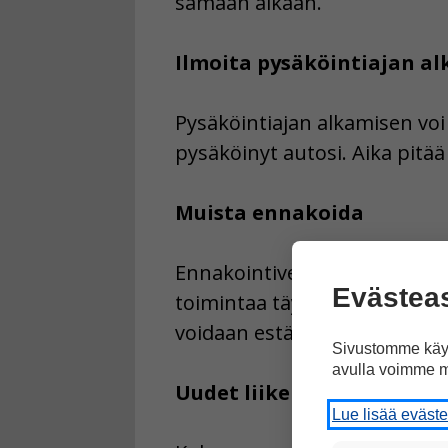
samaan aikaan.
Ilmoita pysäköintiajan a
Pysäköintiajan alkamisen voi i
pysäköinyt autosi. Aika pitää 
Muista ennakoida
Ennakointivelvollisuus tarkoi
Evästea
toimintaa täytyy muuttaa esim
voidaan estää vahingot ja vaa
Sivustomme käyt
avulla voimme m
Uudet liikennemerkit
Lue lisää eväst