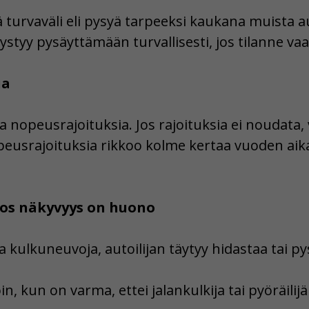
ä turvaväli eli pysyä tarpeeksi kaukana muista 
ystyy pysäyttämään turvallisesti, jos tilanne vaat
ia
a nopeusrajoituksia. Jos rajoituksia ei noudat
eusrajoituksia rikkoo kolme kertaa vuoden aika
jos näkyvyys on huono
 kulkuneuvoja, autoilijan täytyy hidastaa tai p
loin, kun on varma, ettei jalankulkija tai pyöräili