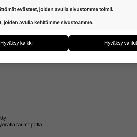
ejä otettiin käyttöön noin 50. Lisäksi joitakin
ttömät evästeet, joiden avulla sivustomme toimii.
 ovat aina käytössä, jotta sivustoamme voi käyttää sujuvasti ja t
t, joiden avulla kehitämme sivustoamme.
eiden avulla keräämme tietoa, miten sivustoamme käytetään. Ti
tää sivustoamme vastaamaan paremmin käyttäjien tarpeita. Tie
Hyväksy kaikki
Hyväksy valitut
vijämääristä ja siitä, mitä sivuja käytetään ja miten sivuilla li
at esimerkiksi:
ää henkilötietoja kuten nimiä, eikä tietoja voi yhdistää yksittäi
hyväksytkö näiden evästeiden käytön.
tty
yörällä tai mopolla.