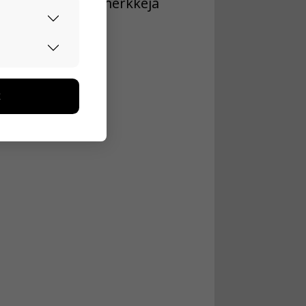
 vanhoja liikennemerkkejä
urvallisesti.
edon avulla
toa kerätään
ikutaan. Emme
seen