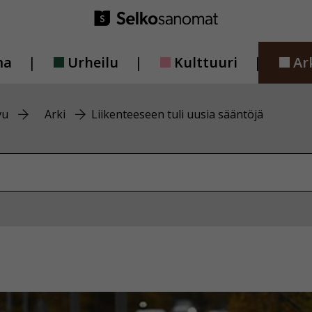
ma
Urheilu
Kulttuuri
Ar
vu
Arki
Liikenteeseen tuli uusia sääntöjä
vustolta