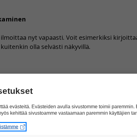
lkaminen
lmoittaa nyt vapaasti. Voit esimerkiksi kirjoitta
kuitenkin olla selvästi näkyvillä.
ttaa sitä, että toisten ihmisten toimintaa pitää
setukset
erkiksi silloin, jos näkee, että toinen tekee vir
ratilanteet.
tää evästeitä. Evästeiden avulla sivustomme toimii paremmin.
yös kehittää sivustoamme vastaamaan paremmin käyttäjien tar
eistämme