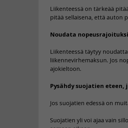
Liikenteessä on tärkeää pitä
pitää sellaisena, että auton p
Noudata nopeusrajoituks
Liikenteessä täytyy noudatta
liikennevirhemaksun. Jos nop
ajokieltoon.
Pysähdy suojatien eteen, 
Jos suojatien edessä on muita
Suojatien yli voi ajaa vain sil