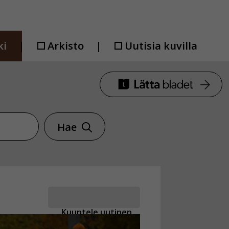
ki
Arkisto
Uutisia kuvilla
Hae
Kuuntele uutinen