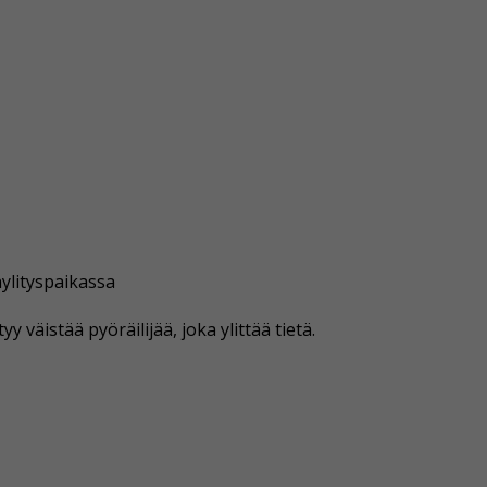
nylityspaikassa
y väistää pyöräilijää, joka ylittää tietä.