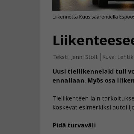
Liikennettä Kuusisaarentiellä Espoo
Liikenteesee
Teksti: Jenni Stolt
Kuva: Lehtik
Uusi tieliikennelaki tuli
ennallaan. Myös osa liike
Tieliikenteen lain tarkoituk
koskevat esimerkiksi autoilijoi
Pidä turvaväli