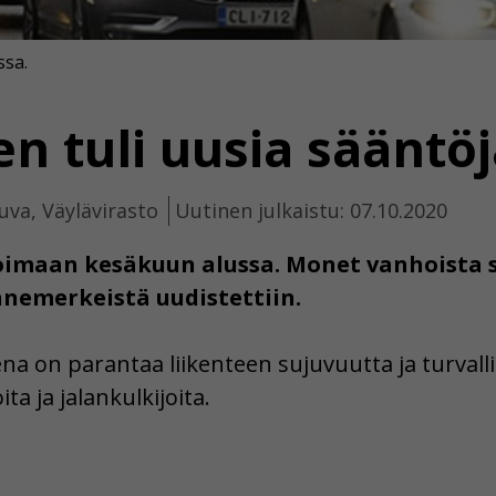
ssa.
n tuli uusia sääntöj
uva, Väylävirasto
Uutinen julkaistu: 07.10.2020
 voimaan kesäkuun alussa. Monet vanhoista 
nnemerkeistä uudistettiin.
sena on parantaa liikenteen sujuvuutta ja turval
ta ja jalankulkijoita.