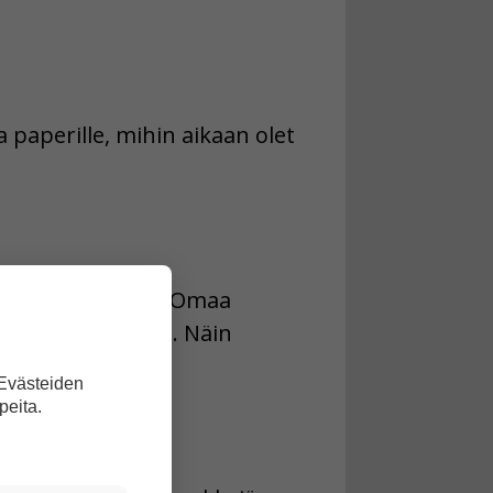
a paperille, mihin aikaan olet
 arvioida ennalta. Omaa
heitä liikenteessä. Näin
 Evästeiden
peita.