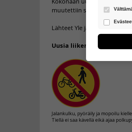
Kokonaan uusia liikennemerkk
muutettiin selkeämmiksi.
Välttämä
Nämä evästeet
Evästee
Lähteet Yle ja Väylävirasto
Näiden eväst
voimme kehit
esimerkiksi kä
Uusia liikennemerkkejä ov
kuitenkaan ker
käyttäjään.
Voit valita, 
Jalankulku, pyöräily ja mopoilu kielle
Tiellä ei saa kävellä eikä ajaa polkup