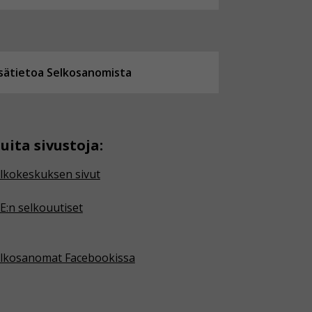
isätietoa Selkosanomista
uita sivustoja:
lkokeskuksen sivut
E:n selkouutiset
lkosanomat Facebookissa