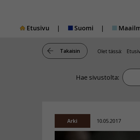
Siirry
sisältöön
Etusivu
Suomi
Maail
Takaisin
Olet tässä:
Etusi
Hae si
Hae sivustolta:
Arki
10.05.2017