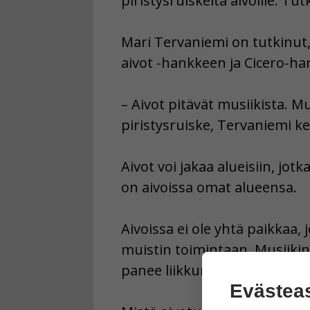
piristysruiskeita aivoille. T
Mari Tervaniemi on tutkinut, 
aivot -hankkeen ja Cicero-h
– Aivot pitävät musiikista. M
piristysruiske, Tervaniemi ke
Aivot voi jakaa alueisiin, jotka
on aivoissa omat alueensa.
Aivoissa ei ole yhtä paikkaa,
muistin toimintaan. Musiikin 
panee liikkumaan. Kaikilla o
Evästea