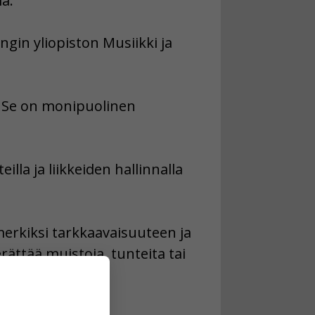
ia.
ngin yliopiston Musiikki ja
a. Se on monipuolinen
eilla ja liikkeiden hallinnalla
imerkiksi tarkkaavaisuuteen ja
rättää muistoja, tunteita tai