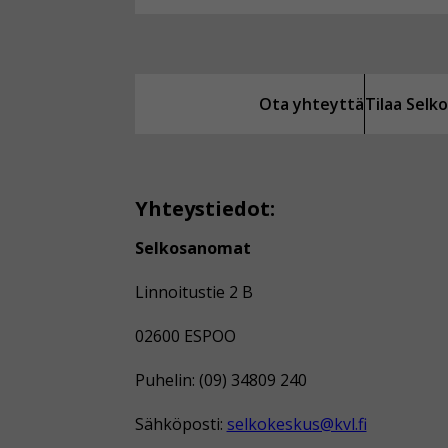
Ota yhteyttä
Tilaa Sel
Yhteystiedot:
Selkosanomat
Linnoitustie 2 B
02600 ESPOO
Puhelin: (09) 34809 240
Sähköposti:
selkokeskus@kvl.fi