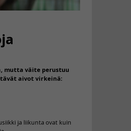
oja
a, mutta väite perustuu
tävät aivot virkeinä:
iikki ja liikunta ovat kuin