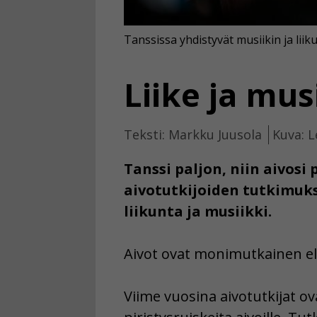
Tanssissa yhdistyvät musiikin ja liik
Liike ja mus
Teksti: Markku Juusola
Kuva: L
Tanssi paljon, niin aivosi
aivotutkijoiden tutkimuksi
liikunta ja musiikki.
Aivot ovat monimutkainen eli
Viime vuosina aivotutkijat ov