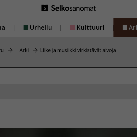
ma
Urheilu
Kulttuuri
Ar
vu
Arki
Liike ja musiikki virkistävät aivoja
vustolta