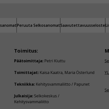
kosanomat
Peruuta Selkosanomat
Saavutettavuusseloste
L
Toimitus:
M
Päätoimittaja:
Petri Kiuttu
Se
Toimittajat:
Kaisa Kaatra, Maria Österlund
YL
Tekniikka:
Kehitysvammaliitto / Papunet
Se
Julkaisija:
Selkokeskus /
Kehitysvammaliitto