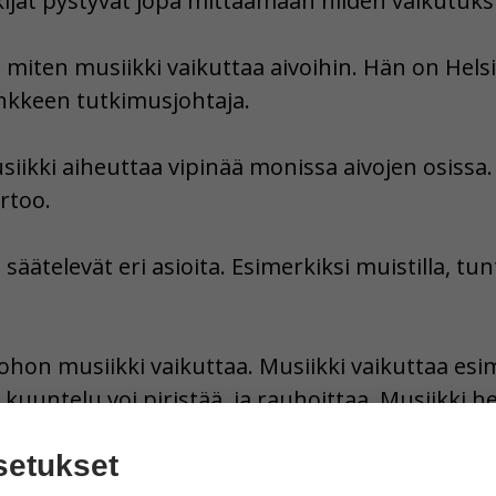
utkijat pystyvät jopa mittaamaan niiden vaikutuks
miten musiikki vaikuttaa aivoihin. Hän on Helsi
ankkeen tutkimusjohtaja.
usiikki aiheuttaa vipinää monissa aivojen osiss
rtoo.
 säätelevät eri asioita. Esimerkiksi muistilla, tunt
 johon musiikki vaikuttaa. Musiikki vaikuttaa es
kuuntelu voi piristää ja rauhoittaa. Musiikki he
n oma paikkansa aivoissa.
setukset