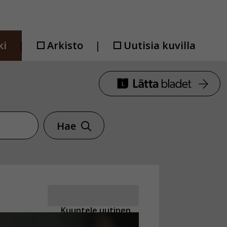
ki
Arkisto
Uutisia kuvilla
Hae
Kuuntele uutinen