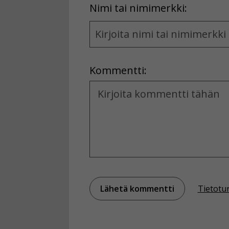
First
Nimi tai nimimerkki:
Name
and
Location
Kommentti:
Kommentti
Tietotu