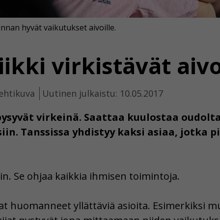
unnan hyvät vaikutukset aivoille.
iikki virkistävät aiv
ehtikuva
Uutinen julkaistu: 10.05.2017
 pysyvät virkeinä. Saattaa kuulostaa oudolt
in. Tanssissa yhdistyy kaksi asiaa, jotka pi
n. Se ohjaa kaikkia ihmisen toimintoja.
at huomanneet yllättäviä asioita. Esimerkiksi mus