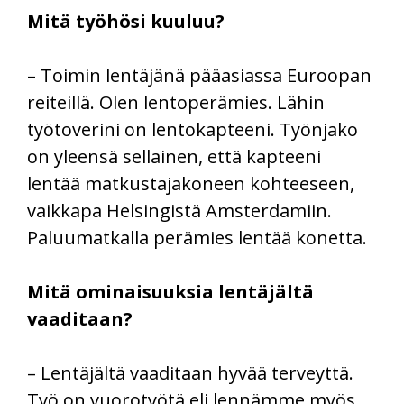
Mitä työhösi kuuluu?
– Toimin lentäjänä pääasiassa Euroopan
reiteillä. Olen lentoperämies. Lähin
työtoverini on lentokapteeni. Työnjako
on yleensä sellainen, että kapteeni
lentää matkustajakoneen kohteeseen,
vaikkapa Helsingistä Amsterdamiin.
Paluumatkalla perämies lentää konetta.
Mitä ominaisuuksia lentäjältä
vaaditaan?
– Lentäjältä vaaditaan hyvää terveyttä.
Työ on vuorotyötä eli lennämme myös