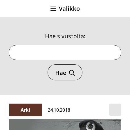
Siirry
Valikko
sisältöön
Hae sivustolta:
Hae sivustolta
Hae
Arki
24.10.2018