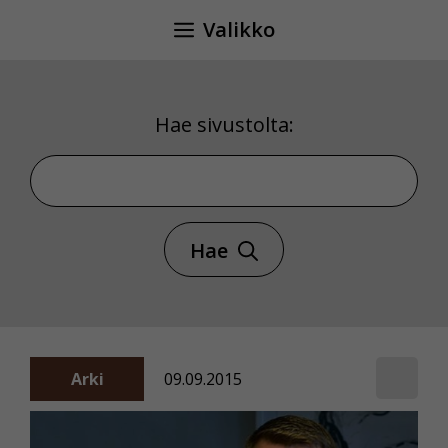
Siirry
Valikko
sisältöön
Hae sivustolta:
Hae sivustolta
Hae
Arki
09.09.2015