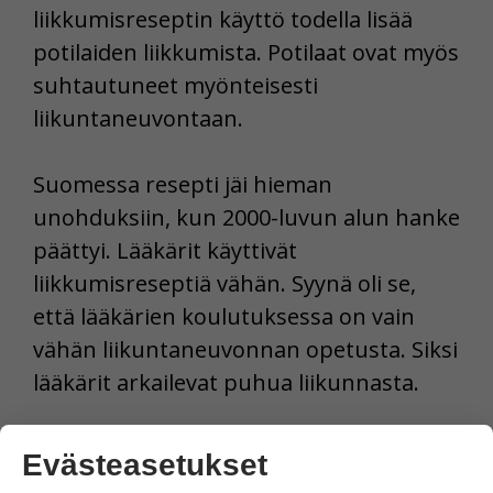
liikkumisreseptin käyttö todella lisää
potilaiden liikkumista. Potilaat ovat myös
suhtautuneet myönteisesti
liikuntaneuvontaan.
Suomessa resepti jäi hieman
unohduksiin, kun 2000-luvun alun hanke
päättyi. Lääkärit käyttivät
liikkumisreseptiä vähän. Syynä oli se,
että lääkärien koulutuksessa on vain
vähän liikuntaneuvonnan opetusta. Siksi
lääkärit arkailevat puhua liikunnasta.
Lyhyillä vastaanotoilla liikunnasta ei aina
Evästeasetukset
edes ehdi keskustella.