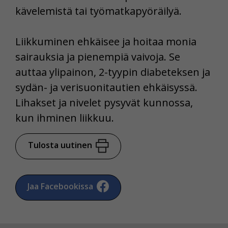
kävelemistä tai työmatkapyöräilyä.
Voit valita, hyväksytkö näiden evästeiden käytön.
Liikkuminen ehkäisee ja hoitaa monia
sairauksia ja pienempiä vaivoja. Se
auttaa ylipainon, 2-tyypin diabeteksen ja
sydän- ja verisuonitautien ehkäisyssä.
Lihakset ja nivelet pysyvät kunnossa,
kun ihminen liikkuu.
Tulosta uutinen
Jaa Facebookissa