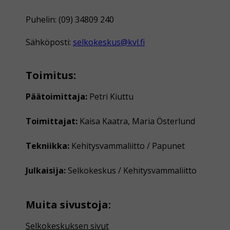
Puhelin: (09) 34809 240
Sähköposti:
selkokeskus@kvl.fi
Toimitus:
Päätoimittaja:
Petri Kiuttu
Toimittajat:
Kaisa Kaatra, Maria Österlund
Tekniikka:
Kehitysvammaliitto / Papunet
Julkaisija:
Selkokeskus / Kehitysvammaliitto
Muita sivustoja:
Selkokeskuksen sivut