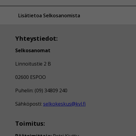
Lisätietoa Selkosanomista
Yhteystiedot:
Selkosanomat
Linnoitustie 2 B
02600 ESPOO
Puhelin: (09) 34809 240
Sähköposti:
selkokeskus@kvl.fi
Toimitus:
Päätoimittaja:
Petri Kiuttu