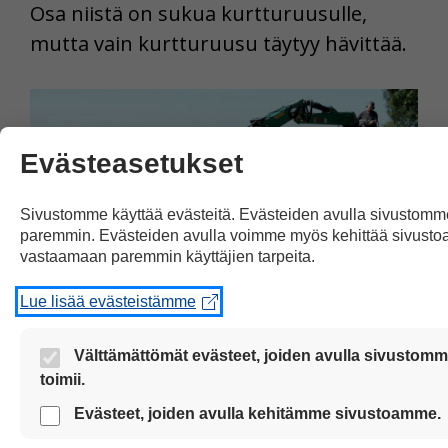
Osa niistä on sukua kurtturuusulle,
mutta vain kurtturuusu täytyy hävittää.
Evästeasetukset
Sivustomme käyttää evästeitä. Evästeiden avulla sivustomme
paremmin. Evästeiden avulla voimme myös kehittää sivust
vastaamaan paremmin käyttäjien tarpeita.
Lue lisää evästeistämme
Kurtturuusua on erittäin vaikea poistaa.
Välttämättömät evästeet, joiden avulla sivustom
Ruusupuskissa on paljon piikkejä. Lisäksi ruusun
toimii.
juuret ovat pitkät ja kasvavat tiiviisti maassa.
Nämä evästeet ovat aina käytössä, jotta sivustoamme voi 
Kuvassa näkyy, kuinka kurtturuusuja kerätään
Evästeet, joiden avulla kehitämme sivustoamme.
sujuvasti ja turvallisesti.
Helsingin Lauttasaaressa.
Näiden evästeiden avulla keräämme tietoa, miten sivus