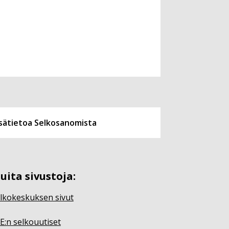
isätietoa Selkosanomista
uita sivustoja:
lkokeskuksen sivut
E:n selkouutiset