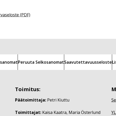
rvaseloste (PDF)
kosanomat
Peruuta Selkosanomat
Saavutettavuusseloste
L
Toimitus:
M
Päätoimittaja:
Petri Kiuttu
Se
Toimittajat:
Kaisa Kaatra, Maria Österlund
YL