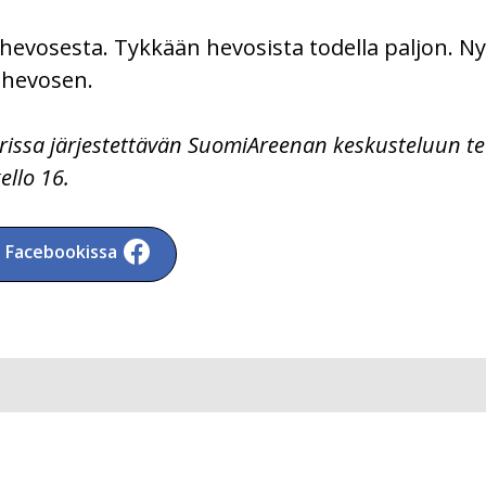
evosesta. Tykkään hevosista todella paljon. Nyt s
 hevosen.
rissa järjestettävän SuomiAreenan keskusteluun te
ello 16.
a Facebookissa