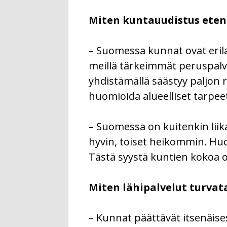
Miten kuntauudistus etene
– Suomessa kunnat ovat eril
meillä tärkeimmät peruspalv
yhdistämällä säästyy paljon 
huomioida alueelliset tarpeet 
– Suomessa on kuitenkin liika
hyvin, toiset heikommin. Huo
Tästä syystä kuntien kokoa 
Miten lähipalvelut turvat
– Kunnat päättävät itsenäis