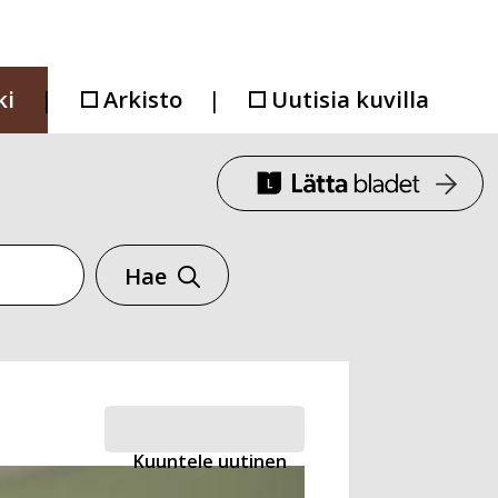
ki
Arkisto
Uutisia kuvilla
Hae
Kuuntele uutinen