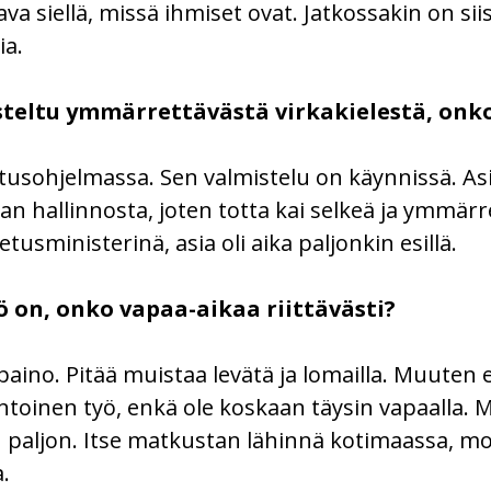
va siellä, missä ihmiset ovat. Jatkossakin on sii
ia.
teltu ymmärrettävästä virkakielestä, onk
llitusohjelmassa. Sen valmistelu on käynnissä. 
n hallinnosta, joten totta kai selkeä ja ymmärre
usministerinä, asia oli aika paljonkin esillä.
ö on, onko vapaa-aikaa riittävästi?
aino. Pitää muistaa levätä ja lomailla. Muuten 
ntoinen työ, enkä ole koskaan täysin vapaalla. 
aljon. Itse matkustan lähinnä kotimaassa, moni
.