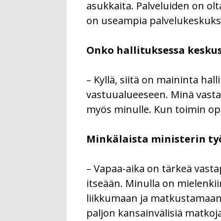
asukkaita. Palveluiden on olta
on useampia palvelukeskuks
Onko hallituksessa keskus
– Kyllä, siitä on maininta ha
vastuualueeseen. Minä vastaa
myös minulle. Kun toimin opet
Minkälaista ministerin ty
– Vapaa-aika on tärkeä vastap
itseään. Minulla on mielenkii
liikkumaan ja matkustamaan p
paljon kansainvälisiä matkoja