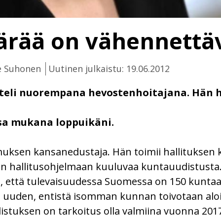
ärää on vähennettä
e Suhonen
Uutinen julkaistu: 19.06.2012
teli nuorempana hevostenhoitajana. Hän 
ssa mukana loppuikäni.
sen kansanedustaja. Hän toimii hallituksen ku
n hallitusohjelmaan kuuluvaa kuntauudistusta.
, että tulevaisuudessa Suomessa on 150 kuntaa.
uuden, entistä isomman kunnan toivotaan aloi
stuksen on tarkoitus olla valmiina vuonna 2017