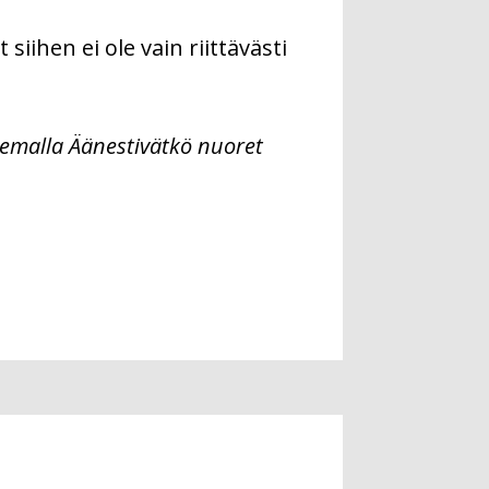
iihen ei ole vain riittävästi
emalla Äänestivätkö nuoret