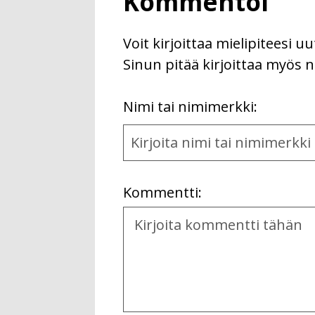
Kommentoi
Voit kirjoittaa mielipiteesi 
Sinun pitää kirjoittaa myös n
First
Nimi tai nimimerkki:
Name
and
Location
Kommentti:
Kommentti