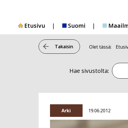
Siirry
sisältöön
Etusivu
Suomi
Maail
Takaisin
Olet tässä:
Etusi
Hae si
Hae sivustolta:
Arki
19.06.2012