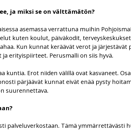
e, ja miksi se on välttämätön?
aisessa asemassa verrattuna muihin Pohjoismaih
elut kuten koulut, päiväkodit, terveyskeskukse
rahaa. Kun kunnat keräävät verot ja järjestävät
ja erityispiirteet. Perusmalli on siis hyvä.
a kuntia. Erot niiden välillä ovat kasvaneet. Os
nosti pärjäävät kunnat eivät enää pysty hoitam
on suurennettava.
aan?
esti palveluverkostaan. Tämä ymmärrettävästi h