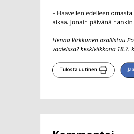
– Haaveilen edelleen omasta h
aikaa. Jonain päivänä hankin
Henna Virkkunen osallistuu Po
vaaleissa? keskiviikkona 18.7. k
Tulosta uutinen
Ja