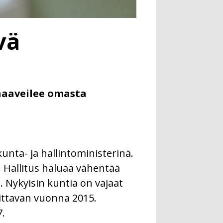
vä
haaveilee omasta
nta- ja hallintoministerinä.
 Hallitus haluaa vähentää
 Nykyisin kuntia on vajaat
ttavan vuonna 2015.
.