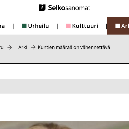
ma
Urheilu
Kulttuuri
Ar
vu
Arki
Kuntien määrää on vähennettävä
vustolta