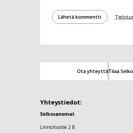
Tietotu
Ota yhteyttä
Tilaa Sel
Yhteystiedot:
Selkosanomat
Linnoitustie 2 B