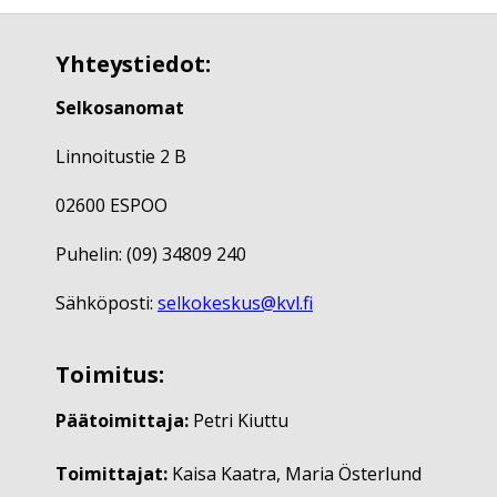
Yhteystiedot:
Selkosanomat
Linnoitustie 2 B
02600 ESPOO
Puhelin: (09) 34809 240
Sähköposti:
selkokeskus@kvl.fi
Toimitus:
Päätoimittaja:
Petri Kiuttu
Toimittajat:
Kaisa Kaatra, Maria Österlund