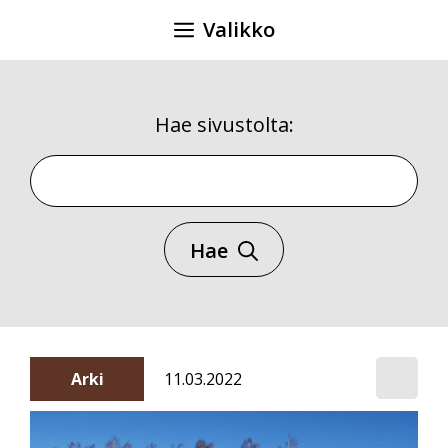
Siirry
Valikko
sisältöön
Hae sivustolta:
Hae sivustolta
Hae
Arki
11.03.2022