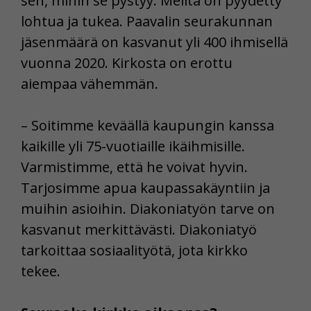
sen, mihin se pystyy. Meiltä on pyydetty
lohtua ja tukea. Paavalin seurakunnan
jäsenmäärä on kasvanut yli 400 ihmisellä
vuonna 2020. Kirkosta on erottu
aiempaa vähemmän.
– Soitimme keväällä kaupungin kanssa
kaikille yli 75-vuotiaille ikäihmisille.
Varmistimme, että he voivat hyvin.
Tarjosimme apua kaupassakäyntiin ja
muihin asioihin. Diakoniatyön tarve on
kasvanut merkittävästi. Diakoniatyö
tarkoittaa sosiaalityötä, jota kirkko
tekee.