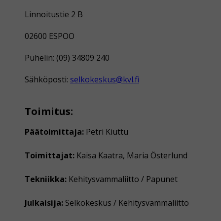
Linnoitustie 2 B
02600 ESPOO
Puhelin: (09) 34809 240
Sähköposti:
selkokeskus@kvl.fi
Toimitus:
Päätoimittaja:
Petri Kiuttu
Toimittajat:
Kaisa Kaatra, Maria Österlund
Tekniikka:
Kehitysvammaliitto / Papunet
Julkaisija:
Selkokeskus / Kehitysvammaliitto