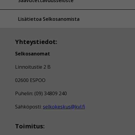
Saavutettavuusseloste
Lisätietoa Selkosanomista
Yhteystiedot:
Selkosanomat
Linnoitustie 2 B
02600 ESPOO
Puhelin: (09) 34809 240
Sähköposti:
selkokeskus@kvl.fi
Toimitus: