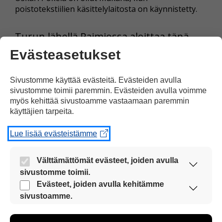
poistotekstiilien käsittelylaitosta on käynnistetty.
Turun lähellä Paimiossa aloittaa tänä
syksynä toimintansa suuri laitos, joka
Evästeasetukset
käsittelee poistotekstiilejä. Laitoksen
omistaa Lounais-Suomen Jätehuolto.
Sivustomme käyttää evästeitä. Evästeiden avulla
sivustomme toimii paremmin. Evästeiden avulla voimme
myös kehittää sivustoamme vastaamaan paremmin
Laitos toimii kiertotalouden
käyttäjien tarpeita.
periaatteiden mukaisesti. Siellä tehdään
Lue lisää evästeistämme
vanhoista vaatteista ja muista
tekstiileistä kuitua, josta voidaan tehdä
Välttämättömät evästeet, joiden avulla
uusia vaatteita.
sivustomme toimii.
Nämä evästeet ovat aina käytössä, jotta
Evästeet, joiden avulla kehitämme
sivustoamme voi käyttää sujuvasti ja turvallisesti.
sivustoamme.
Projektisuunnittelija Oskari Pokela
Näiden evästeiden avulla keräämme tietoa, miten
kertoo, että vanhat vaatteet lajitellaan
sivustoamme käytetään. Tiedon avulla voimme