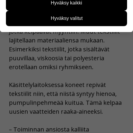
Hyväksy kaikki
ennen kuin ne tulevat Paimioon.
kehittää sivustoamme vastaamaan paremmin
käyttäjien tarpeita. Tietoa kerätään esimerkiksi
kävijämääristä ja siitä, mitä sivuja käytetään ja
Hyväksy valitut
– Tekstiileistä otetaan pois sellaiset,
miten sivuilla liikutaan. Emme kuitenkaan kerää
henkilötietoja kuten nimiä, eikä tietoja voi yhdistää
jotka kelpaavat myyntiin. Muut tekstiilit
yksittäiseen käyttäjään.
lajitellaan materiaaliensa mukaan.
Esimerkiksi tekstiilit, jotka sisältävät
Voit valita, hyväksytkö näiden evästeiden käytön.
puuvillaa, viskoosia tai polyesteria
erotellaan omiksi ryhmikseen.
Käsittelylaitoksessa koneet repivät
tekstiilit niin, että niistä syntyy hienoa,
pumpulinpehmeää kuitua. Tämä kelpaa
uusien vaatteiden raaka-aineeksi.
– Toiminnan ansiosta kalliita