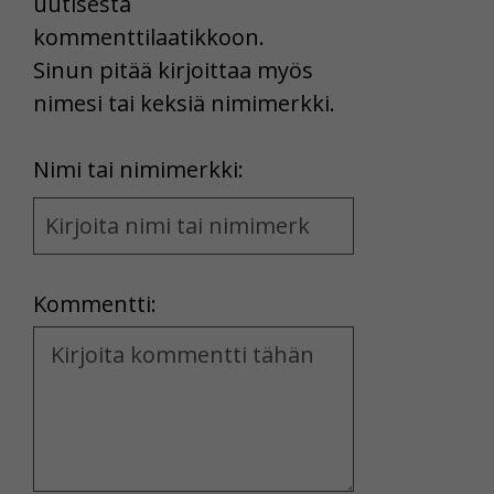
uutisesta
kommenttilaatikkoon.
Sinun pitää kirjoittaa myös
nimesi tai keksiä nimimerkki.
First
Nimi tai nimimerkki:
Name
and
Location
Kommentti:
Kommentti