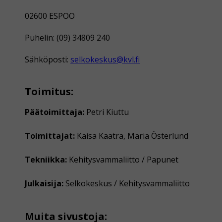
02600 ESPOO
Puhelin: (09) 34809 240
Sähköposti:
selkokeskus@kvl.fi
Toimitus:
Päätoimittaja:
Petri Kiuttu
Toimittajat:
Kaisa Kaatra, Maria Österlund
Tekniikka:
Kehitysvammaliitto / Papunet
Julkaisija:
Selkokeskus / Kehitysvammaliitto
Muita sivustoja: