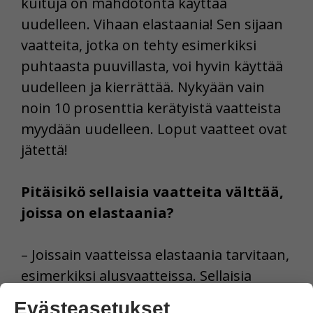
kuituja on mahdotonta käyttää
uudelleen. Vihaan elastaania! Sen sijaan
vaatteita, jotka on tehty esimerkiksi
puhtaasta puuvillasta, voi hyvin käyttää
uudelleen ja kierrättää. Nykyään vain
noin 10 prosenttia kerätyistä vaatteista
myydään uudelleen. Loput vaatteet ovat
jätettä!
Pitäisikö sellaisia vaatteita välttää,
joissa on elastaania?
– Joissain vaatteissa elastaania tarvitaan,
esimerkiksi alusvaatteissa. Sellaisia
vaatteita tulisi käyttää niin kauan kuin
Evästeasetukset