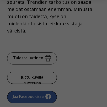
yksittäiseen käyttäjään.
seurata. Trendien tarkoitus on saada
meidät ostamaan enemmän. Minusta
Voit valita, hyväksytkö näiden evästeiden käytön.
muoti on taidetta, kyse on
mielenkiintoisista leikkauksista ja
väreistä.
Tulosta uutinen
Juttu kuvilla
tuettuna
Jaa Facebookissa