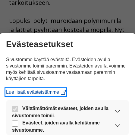
tarkoitukseen.
Lopuksi pölyt imuroidaan pölynimurilla
ja lattiat pyyhitään kostealla mopilla. Nyt
kevät saa tulla!
Evästeasetukset
Tulosta uutinen
Sivustomme käyttää evästeitä. Evästeiden avulla
sivustomme toimii paremmin. Evästeiden avulla voimme
myös kehittää sivustoamme vastaamaan paremmin
Jaa Facebookissa
käyttäjien tarpeita.
Lue lisää evästeistämme
Välttämättömät evästeet, joiden avulla
sivustomme toimii.
Nämä evästeet ovat aina käytössä, jotta
Evästeet, joiden avulla kehitämme
sivustoamme voi käyttää sujuvasti ja turvallisesti.
Kommentoi
sivustoamme.