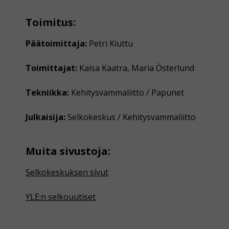
Toimitus:
Päätoimittaja:
Petri Kiuttu
Toimittajat:
Kaisa Kaatra, Maria Österlund
Tekniikka:
Kehitysvammaliitto / Papunet
Julkaisija:
Selkokeskus / Kehitysvammaliitto
Muita sivustoja:
Selkokeskuksen sivut
YLE:n selkouutiset