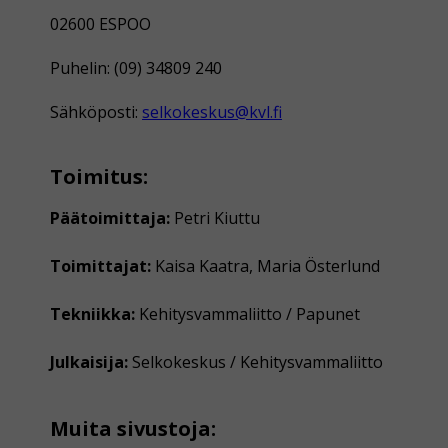
02600 ESPOO
Puhelin: (09) 34809 240
Sähköposti:
selkokeskus@kvl.fi
Toimitus:
Päätoimittaja:
Petri Kiuttu
Toimittajat:
Kaisa Kaatra, Maria Österlund
Tekniikka:
Kehitysvammaliitto / Papunet
Julkaisija:
Selkokeskus / Kehitysvammaliitto
Muita sivustoja: