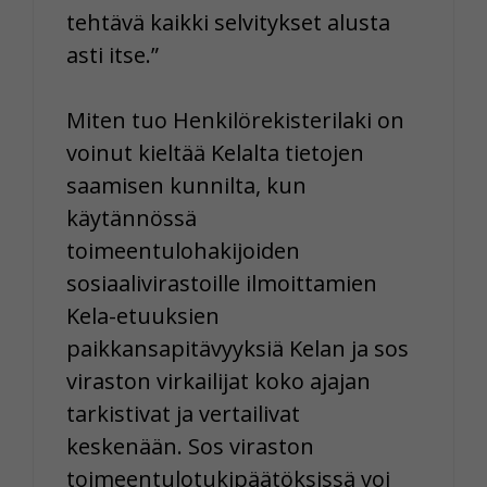
tehtävä kaikki selvitykset alusta
asti itse.”
Miten tuo Henkilörekisterilaki on
voinut kieltää Kelalta tietojen
saamisen kunnilta, kun
käytännössä
toimeentulohakijoiden
sosiaalivirastoille ilmoittamien
Kela-etuuksien
paikkansapitävyyksiä Kelan ja sos
viraston virkailijat koko ajajan
tarkistivat ja vertailivat
keskenään. Sos viraston
toimeentulotukipäätöksissä voi