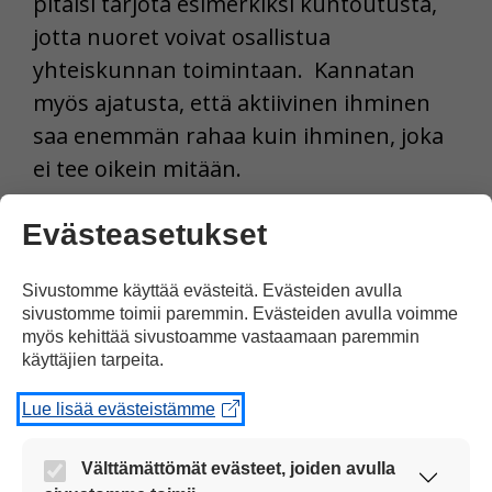
pitäisi tarjota esimerkiksi kuntoutusta,
jotta nuoret voivat osallistua
yhteiskunnan toimintaan. Kannatan
myös ajatusta, että aktiivinen ihminen
saa enemmän rahaa kuin ihminen, joka
ei tee oikein mitään.
Tulosta uutinen
Evästeasetukset
Sivustomme käyttää evästeitä. Evästeiden avulla
sivustomme toimii paremmin. Evästeiden avulla voimme
Jaa Facebookissa
myös kehittää sivustoamme vastaamaan paremmin
käyttäjien tarpeita.
Lue lisää evästeistämme
Välttämättömät evästeet, joiden avulla