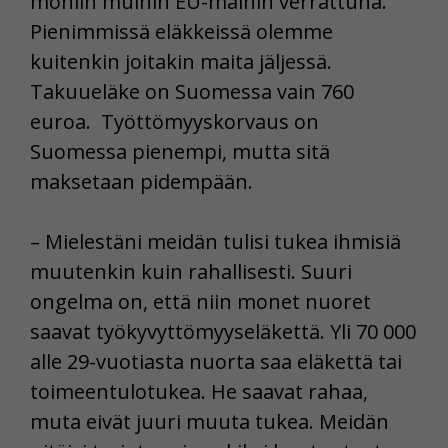
moniin muihin EU-maihin verrattuna.
Pienimmissä eläkkeissä olemme
kuitenkin joitakin maita jäljessä.
Takuueläke on Suomessa vain 760
euroa. Työttömyyskorvaus on
Suomessa pienempi, mutta sitä
maksetaan pidempään.
– Mielestäni meidän tulisi tukea ihmisiä
muutenkin kuin rahallisesti. Suuri
ongelma on, että niin monet nuoret
saavat työkyvyttömyyseläkettä. Yli 70 000
alle 29-vuotiasta nuorta saa eläkettä tai
toimeentulotukea. He saavat rahaa,
muta eivät juuri muuta tukea. Meidän