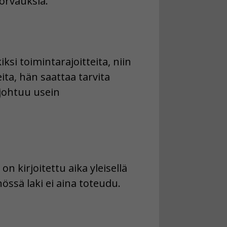
korvauksia.
kiksi toimintarajoitteita, niin
eita, hän saattaa tarvita
johtuu usein
 kirjoitettu aika yleisellä
össä laki ei aina toteudu.