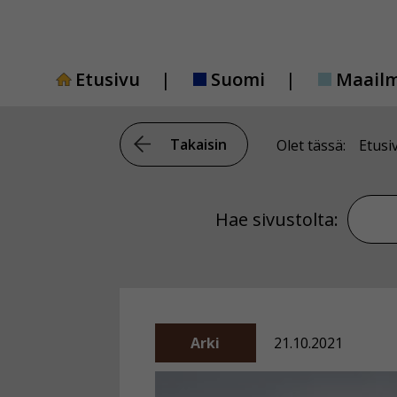
Siirry
sisältöön
Etusivu
Suomi
Maail
Takaisin
Olet tässä:
Etusi
Hae si
Hae sivustolta:
Arki
21.10.2021