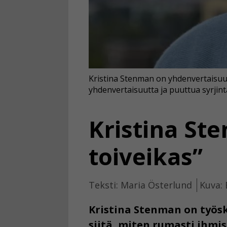
Kristina Stenman on yhdenvertaisuus
yhdenvertaisuutta ja puuttua syrjint
Kristina St
toiveikas”
Teksti: Maria Österlund
Kuva:
Kristina Stenman on työs
siitä, miten rumasti ihmis