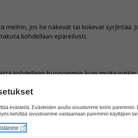
ttä meihin, jos he näkevät tai kokevat syrjintää
takuta kohdellaan epäreilusti.
ihmistä kohdellaan huonommin kuin muita jonkin
ään ei saa syrjiä hänen ominaisuuksiensa takia. 
setukset
eli, uskonto, vakaumus, mielipide, poliittinen toi
, terveys, toimintarajoite ja seksuaalinen suu
tää evästeitä. Evästeiden avulla sivustomme toimii paremmin.
yös kehittää sivustoamme vastaamaan paremmin käyttäjien tar
sa työskentelette eniten?
eistämme
syrjitään, koska hän on ulkomaalainen ja näyttää 