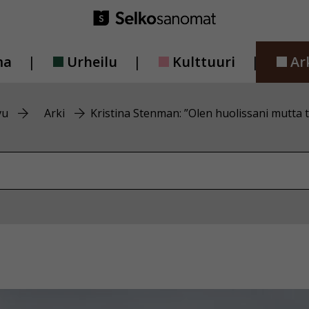
ma
Urheilu
Kulttuuri
Ar
vu
Arki
Kristina Stenman: ”Olen huolissani mutta t
vustolta