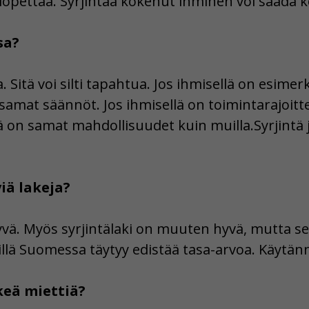
 lopettaa. Syrjintää kokenut ihminen voi saada 
sa?
ta. Sitä voi silti tapahtua. Jos ihmisellä on esimer
 on samat säännöt. Jos ihmisellä on toimintarajoitt
 on samat mahdollisuudet kuin muilla.Syrjintä 
iä lakeja?
ä. Myös syrjintälaki on muuten hyvä, mutta se on
illä Suomessa täytyy edistää tasa-arvoa. Käytänn
keä miettiä?