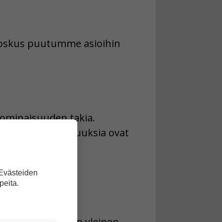
. Joskus puutumme asioihin
 ominaisuuden takia.
Tällaisia ominaisuuksia ovat
minta, toiminta
ntautuminen.
 Evästeiden
peita.
erilaiselta. Toinen yleinen