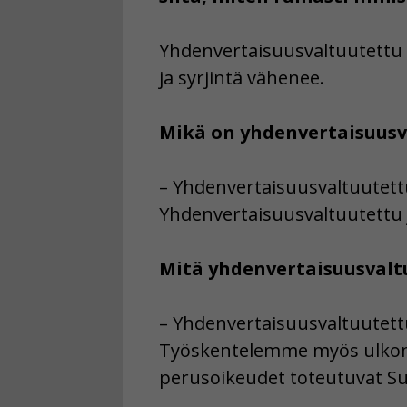
Yhdenvertaisuusvaltuutettu 
ja syrjintä vähenee.
Mikä on yhdenvertaisuusv
– Yhdenvertaisuusvaltuutettu
Yhdenvertaisuusvaltuutettu j
Mitä yhdenvertaisuusvalt
– Yhdenvertaisuusvaltuutettu
Työskentelemme myös ulkoma
perusoikeudet toteutuvat S