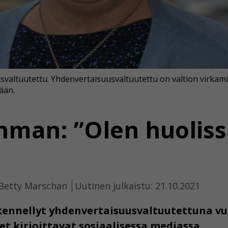
valtuutettu. Yhdenvertaisuusvaltuutettu on valtion virkami
ään.
enman: ”Olen huolis
 Betty Marschan
Uutinen julkaistu: 21.10.2021
kennellyt yhdenvertaisuusvaltuutettuna vu
et kirjoittavat sosiaalisessa mediassa.