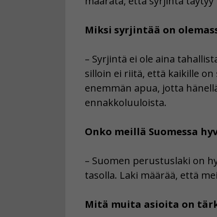
määrätä, että syrjintä täytyy
Miksi syrjintää on olemas
– Syrjintä ei ole aina tahallis
silloin ei riitä, että kaikille
enemmän apua, jotta hänellä
ennakkoluuloista.
Onko meillä Suomessa hyv
– Suomen perustuslaki on hyv
tasolla. Laki määrää, että me
Mitä muita asioita on tär