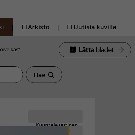
ki
Arkisto
Uutisia kuvilla
oiveikas”
Hae
Kuuntele uutinen