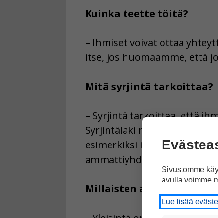
Kuinka teette töitä?
– Ihmiset voivat ottaa yhtey
itse, jos huomaamme, että jo
Mitä syrjintä tarkoittaa?
– Syrjintä tarkoittaa, että 
Syrjintälaki määrää, että ket
Evästea
esimerkiksi ikä, alkuperä, ki
ammattiyhdistyksessä, perhe
Sivustomme käyt
avulla voimme m
Millaisten asioiden paris
Lue lisää eväst
– Yleisintä on, että ihmistä 