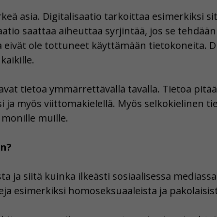
ärkeä asia. Digitalisaatio tarkoittaa esimerkiksi s
saatio saattaa aiheuttaa syrjintää, jos se tehdään 
 eivät ole tottuneet käyttämään tietokoneita. Dig
kaikille.
vat tietoa ymmärrettävällä tavalla. Tietoa pitää 
 ja myös viittomakielellä. Myös selkokielinen tie
monille muille.
in?
a ja siitä kuinka ilkeästi sosiaalisessa mediassa
eja esimerkiksi homoseksuaaleista ja pakolaisist