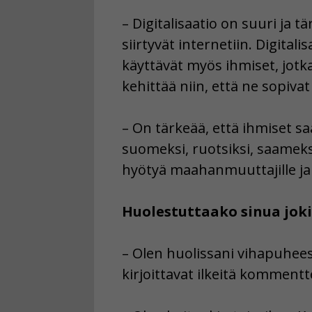
– Digitalisaatio on suuri ja t
siirtyvät internetiin. Digitali
käyttävät myös ihmiset, jotka
kehittää niin, että ne sopivat 
– On tärkeää, että ihmiset saa
suomeksi, ruotsiksi, saameksi
hyötyä maahanmuuttajille ja 
Huolestuttaako sinua jok
– Olen huolissani vihapuheest
kirjoittavat ilkeitä kommentt