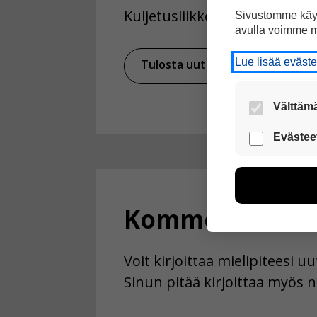
Kuljetusliikkeet väittävät, ett
Sivustomme käyt
avulla voimme m
Lue lisää eväst
Tulosta uutinen
Ja
Välttämä
Nämä evästeet
Evästee
Näiden eväst
voimme kehit
esimerkiksi kä
kuitenkaan ker
Kommentoi
käyttäjään.
Voit valita, 
Voit kirjoittaa mielipiteesi 
Sinun pitää kirjoittaa myös n