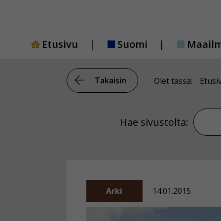
Siirry
sisältöön
Etusivu
Suomi
Maail
Takaisin
Olet tässä:
Etusi
Hae si
Hae sivustolta:
Arki
14.01.2015