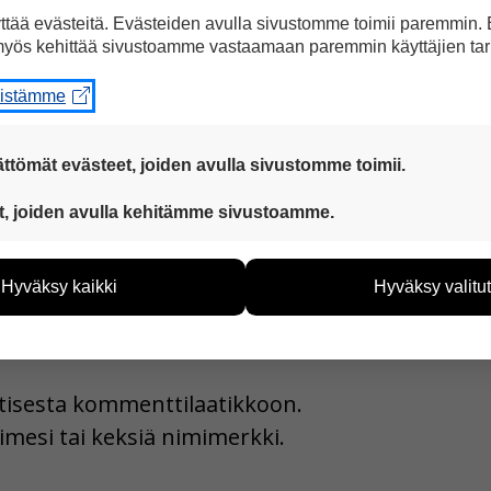
ä isot rekat tuovat säästöjä.
tää evästeitä. Evästeiden avulla sivustomme toimii paremmin.
yös kehittää sivustoamme vastaamaan paremmin käyttäjien tar
eistämme
a Facebookissa
ttömät evästeet, joiden avulla sivustomme toimii.
 ovat aina käytössä, jotta sivustoamme voi käyttää sujuvasti ja t
t, joiden avulla kehitämme sivustoamme.
eiden avulla keräämme tietoa, miten sivustoamme käytetään. Ti
tää sivustoamme vastaamaan paremmin käyttäjien tarpeita. Tie
Hyväksy kaikki
Hyväksy valitut
vijämääristä ja siitä, mitä sivuja käytetään ja miten sivuilla li
ää henkilötietoja kuten nimiä, eikä tietoja voi yhdistää yksittäi
hyväksytkö näiden evästeiden käytön.
uutisesta kommenttilaatikkoon.
imesi tai keksiä nimimerkki.