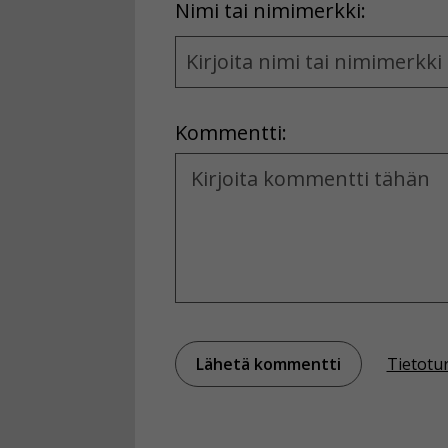
First
Nimi tai nimimerkki:
Name
and
Location
Kommentti:
Kommentti
Tietotu