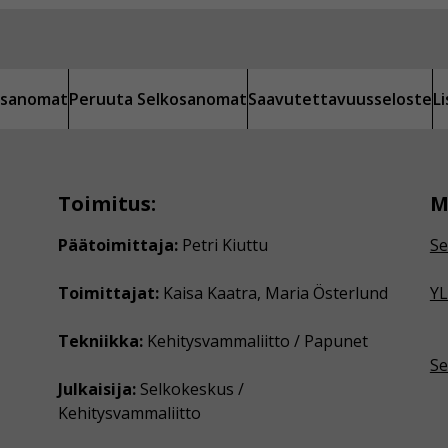
kosanomat
Peruuta Selkosanomat
Saavutettavuusseloste
L
Toimitus:
M
Päätoimittaja:
Petri Kiuttu
Se
Toimittajat:
Kaisa Kaatra, Maria Österlund
YL
Tekniikka:
Kehitysvammaliitto / Papunet
Se
Julkaisija:
Selkokeskus /
Kehitysvammaliitto