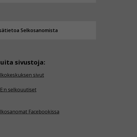
isätietoa Selkosanomista
uita sivustoja:
lkokeskuksen sivut
E:n selkouutiset
lkosanomat Facebookissa