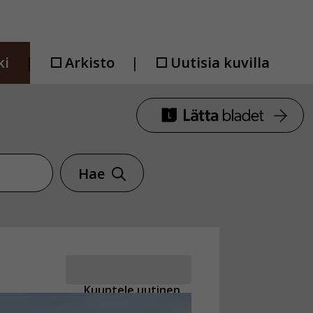
ki
Arkisto
Uutisia kuvilla
Hae
Kuuntele uutinen