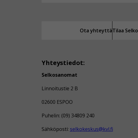
Ota yhteyttä
Tilaa Sel
Yhteystiedot:
Selkosanomat
Linnoitustie 2 B
02600 ESPOO
Puhelin: (09) 34809 240
Sähköposti:
selkokeskus@kvl.fi