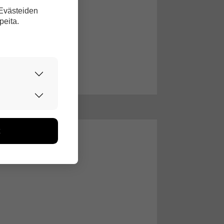
 Evästeiden
peita.
urvallisesti.
edon avulla
toa kerätään
ikutaan. Emme
seen