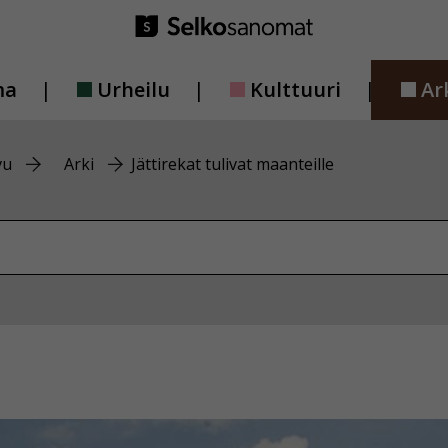
ma
Urheilu
Kulttuuri
Ar
vu
Arki
Jättirekat tulivat maanteille
vustolta