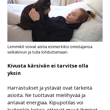
Lemmikit voivat aistia esimerkiksi omistajansa
selkäkivun ja tulla lohduttamaan.
Kivusta kärsivän ei tarvitse olla
yksin
Harrastukset ja ystävät ovat tärkeitä
asioita. Ne tuottavat mielihyvää ja
antavat energiaa. Kipupotilas voi
kuitenkin kokea, etteivät muut ihmiset