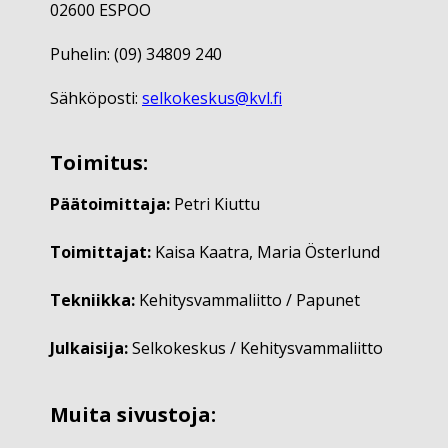
02600 ESPOO
Puhelin: (09) 34809 240
Sähköposti:
selkokeskus@kvl.fi
Toimitus:
Päätoimittaja:
Petri Kiuttu
Toimittajat:
Kaisa Kaatra, Maria Österlund
Tekniikka:
Kehitysvammaliitto / Papunet
Julkaisija:
Selkokeskus / Kehitysvammaliitto
Muita sivustoja: