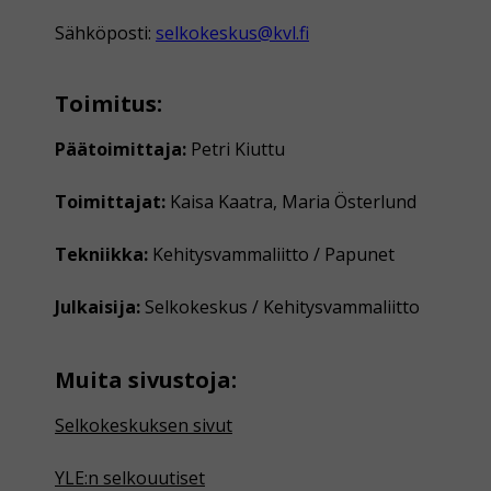
Sähköposti:
selkokeskus@kvl.fi
Toimitus:
Päätoimittaja:
Petri Kiuttu
Toimittajat:
Kaisa Kaatra, Maria Österlund
Tekniikka:
Kehitysvammaliitto / Papunet
Julkaisija:
Selkokeskus / Kehitysvammaliitto
Muita sivustoja:
Selkokeskuksen sivut
YLE:n selkouutiset