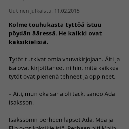
Uutinen julkaistu: 11.02.2015
Kolme touhukasta tyttöä istuu
pöydän ääressä. He kaikki ovat
kaksikielisiä.
Tytöt tutkivat omia vauvakirjojaan. Äiti ja
isä ovat kirjoittaneet niihin, mitä kaikkea
tytöt ovat pienenä tehneet ja oppineet.
– Äiti, mun eka sana oli tack, sanoo Ada
Isaksson.
Isakssonin perheen lapset Ada, Mea ja
Ella ovat kaksikielisiä. Perheen äiti Maija