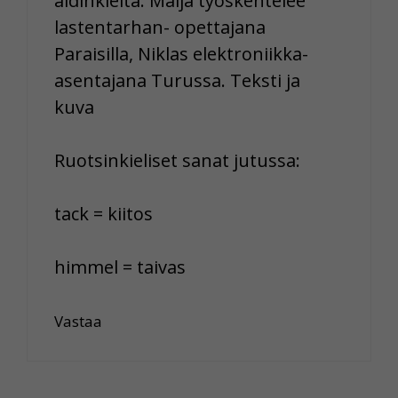
äidinkieltä. Maija työskentelee
lastentarhan- opettajana
Paraisilla, Niklas elektroniikka-
asentajana Turussa. Teksti ja
kuva
Ruotsinkieliset sanat jutussa:
tack = kiitos
himmel = taivas
Vastaa