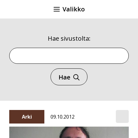
Siirry
Valikko
sisältöön
Hae sivustolta:
Hae sivustolta
Hae
Arki
09.10.2012