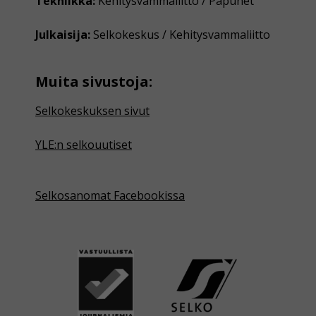
Tekniikka:
Kehitysvammaliitto / Papunet
Julkaisija:
Selkokeskus / Kehitysvammaliitto
Muita sivustoja:
Selkokeskuksen sivut
YLE:n selkouutiset
Selkosanomat Facebookissa