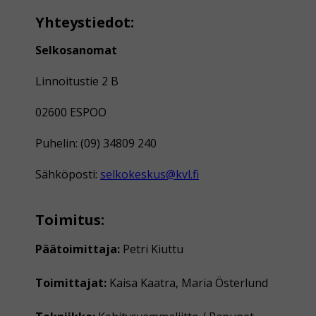
Yhteystiedot:
Selkosanomat
Linnoitustie 2 B
02600 ESPOO
Puhelin: (09) 34809 240
Sähköposti:
selkokeskus@kvl.fi
Toimitus:
Päätoimittaja:
Petri Kiuttu
Toimittajat:
Kaisa Kaatra, Maria Österlund