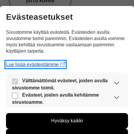
Juttu kuvilla
tuettuna
Evästeasetukset
Jaa Facebookissa
Sivustomme käyttää evästeitä. Evästeiden avulla
sivustomme toimii paremmin. Evästeiden avulla voimme
myös kehittää sivustoamme vastaamaan paremmin
käyttäjien tarpeita.
Lue lisää evästeistämme
Kommentoi
Välttämättömät evästeet, joiden avulla
sivustomme toimii.
Voit kirjoittaa mielipiteesi
Nämä evästeet ovat aina käytössä, jotta
Evästeet, joiden avulla kehitämme
sivustoamme voi käyttää sujuvasti ja turvallisesti.
uutisesta
sivustoamme.
Näiden evästeiden avulla keräämme tietoa, miten
kommenttilaatikkoon.
sivustoamme käytetään. Tiedon avulla voimme
Sinun pitää kirjoittaa myös
Hyväksy kaikki
kehittää sivustoamme vastaamaan paremmin
käyttäjien tarpeita. Tietoa kerätään esimerkiksi
nimesi tai keksiä nimimerkki.