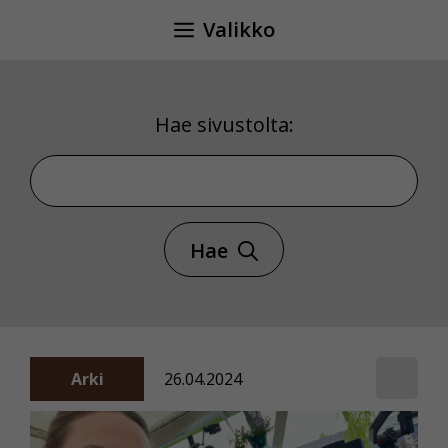
Siirry
Valikko
sisältöön
Hae sivustolta:
Hae sivustolta
Hae
Arki
26.04.2024