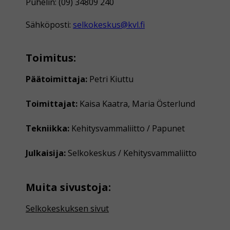
Puhelin: (09) 34809 240
Sähköposti:
selkokeskus@kvl.fi
Toimitus:
Päätoimittaja:
Petri Kiuttu
Toimittajat:
Kaisa Kaatra, Maria Österlund
Tekniikka:
Kehitysvammaliitto / Papunet
Julkaisija:
Selkokeskus / Kehitysvammaliitto
Muita sivustoja:
Selkokeskuksen sivut