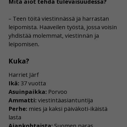
Mitä aiot tehdä tulevaisuudessa?
– Teen töitä viestinnässä ja harrastan
leipomista. Haaveilen työstä, jossa voisin
yhdistää molemmat, viestinnän ja
leipomisen.
Kuka?
Harriet Järf
Ikä:
37 vuotta
Asuinpaikka:
Porvoo
Ammatti:
viestintäasiantuntija
Perhe:
mies ja kaksi päiväkoti-ikäistä
lasta
Ajankohtaista:
Suomen paras