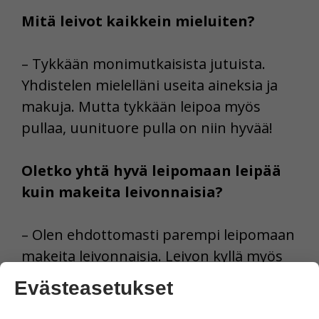
Mitä leivot kaikkein mieluiten?
– Tykkään monimutkaisista jutuista.
Yhdistelen mielelläni useita aineksia ja
makuja. Mutta tykkään leipoa myös
pullaa, uunituore pulla on niin hyvää!
Oletko yhtä hyvä leipomaan leipää
kuin makeita leivonnaisia?
– Olen ehdottomasti parempi leipomaan
makeita leivonnaisia. Leivon kyllä myös
leipää, mutta se ei aina onnistu kovin
Evästeasetukset
hyvin.