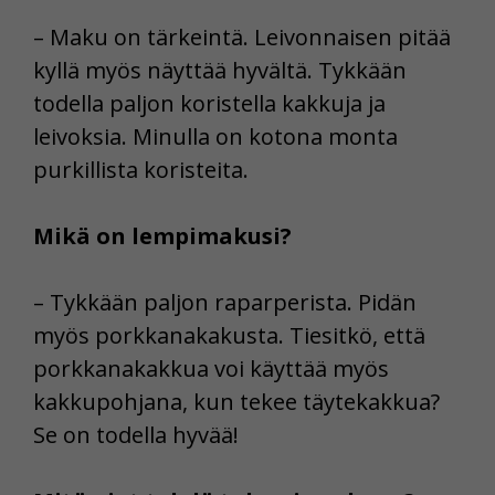
Voit valita, hyväksytkö näiden evästeiden käytön.
– Maku on tärkeintä. Leivonnaisen pitää
kyllä myös näyttää hyvältä. Tykkään
todella paljon koristella kakkuja ja
leivoksia. Minulla on kotona monta
purkillista koristeita.
Mikä on lempimakusi?
– Tykkään paljon raparperista. Pidän
myös porkkanakakusta. Tiesitkö, että
porkkanakakkua voi käyttää myös
kakkupohjana, kun tekee täytekakkua?
Se on todella hyvää!