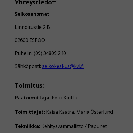
Yhteystiedot:
Selkosanomat
Linnoitustie 2 B
02600 ESPOO
Puhelin: (09) 34809 240
Sähköposti:
selkokeskus@kvl.fi
Toimitus:
Päätoimittaja:
Petri Kiuttu
Toimittajat:
Kaisa Kaatra, Maria Österlund
Tekniikka:
Kehitysvammaliitto / Papunet