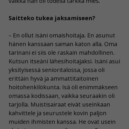
vaikka hän oli todella tarkka mies.
Saitteko tukea jaksamiseen?
– En ollut isäni omaishoitaja. En asunut
hänen kanssaan saman katon alla. Oma
tarinani ei siis ole raskain mahdollinen.
Kutsun itseäni lähesihoitajaksi. Isäni asui
yksityisessä senioritalossa, jossa oli
erittäin hyvä ja ammattitaitoinen
hoitohenkilökunta. Isä oli enimmäkseen
omassa kodissaan, vaikka seuraakin oli
tarjolla. Muistisairaat eivät useinkaan
kahvittele ja seurustele kovin paljon
muiden ihmisten kanssa. He ovat usein