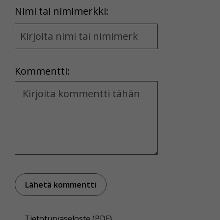
First
Nimi tai nimimerkki:
Name
and
Location
Kommentti:
Kommentti
Tietoturvaseloste (PDF)