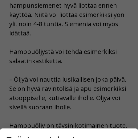
hampunsiemenet hyvä liottaa ennen
käyttöä. Niitä voi liottaa esimerkiksi yön
yli, noin 4-8 tuntia. Siemeniä voi myös
idättää.
Hamppuöljystä voi tehdä esimerkiksi
salaatinkastiketta.
– Öljyä voi nauttia lusikallisen joka päivä.
Se on hyvä ravintolisä ja apu esimerkiksi
atooppiselle, kutiavalle iholle. Öljyä voi
sivellä suoraan iholle.
Hamppuöljy on täysin kotimainen tuote.