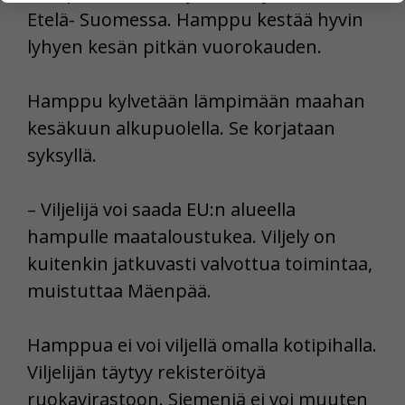
yksittäiseen käyttäjään.
Etelä- Suomessa. Hamppu kestää hyvin
lyhyen kesän pitkän vuorokauden.
Voit valita, hyväksytkö näiden evästeiden käytön.
Hamppu kylvetään lämpimään maahan
kesäkuun alkupuolella. Se korjataan
syksyllä.
– Viljelijä voi saada EU:n alueella
hampulle maataloustukea. Viljely on
kuitenkin jatkuvasti valvottua toimintaa,
muistuttaa Mäenpää.
Hamppua ei voi viljellä omalla kotipihalla.
Viljelijän täytyy rekisteröityä
ruokavirastoon. Siemeniä ei voi muuten