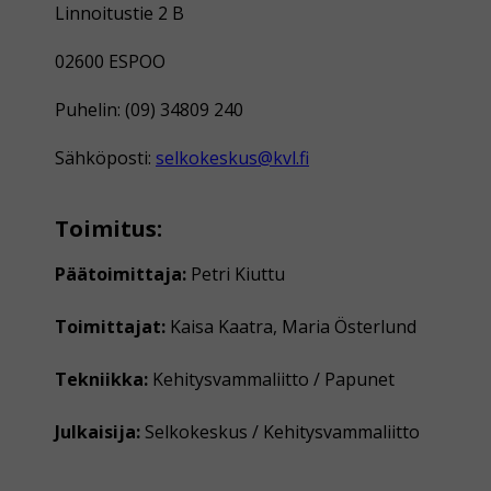
Linnoitustie 2 B
02600 ESPOO
Puhelin: (09) 34809 240
Sähköposti:
selkokeskus@kvl.fi
Toimitus:
Päätoimittaja:
Petri Kiuttu
Toimittajat:
Kaisa Kaatra, Maria Österlund
Tekniikka:
Kehitysvammaliitto / Papunet
Julkaisija:
Selkokeskus / Kehitysvammaliitto