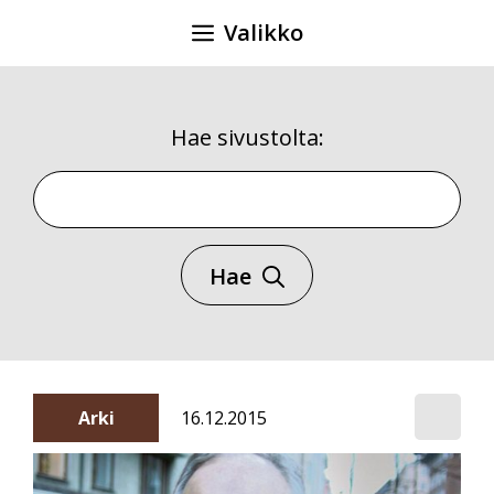
Siirry
Valikko
sisältöön
Hae sivustolta:
Hae sivustolta
Hae
Arki
16.12.2015