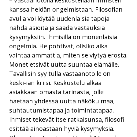
– Vastaanotolla keskustellaan ihmisten
kanssa heidän ongelmistaan. Filosofian
avulla voi löytää uudenlaisia tapoja
nähdä asioita ja saada vastauksia
kysymyksiin. Ihmisillä on monenlaisia
ongelmia. He pohtivat, olisiko aika
vaihtaa ammattia, miten selviytyä erosta.
Monet etsivät uutta suuntaa elämälle.
Tavallisin syy tulla vastaanotolle on
keski-iän kriisi. Keskustelu alkaa
asiakkaan omasta tarinasta, jolle
haetaan yhdessä uutta näkökulmaa,
suhtautumistapaa ja toimintatapaa.
Ihmiset tekevät itse ratkaisunsa, filosofi
esittää ainoastaan hyviä kysymyksiä.