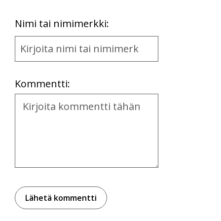
First
Nimi tai nimimerkki:
Name
and
Location
Kommentti:
Kommentti