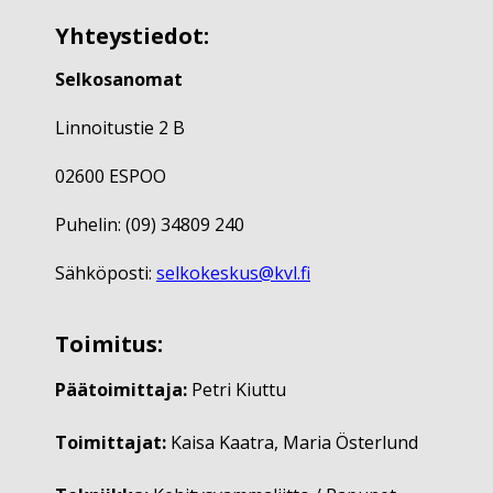
Yhteystiedot:
Selkosanomat
Linnoitustie 2 B
02600 ESPOO
Puhelin: (09) 34809 240
Sähköposti:
selkokeskus@kvl.fi
Toimitus:
Päätoimittaja:
Petri Kiuttu
Toimittajat:
Kaisa Kaatra, Maria Österlund