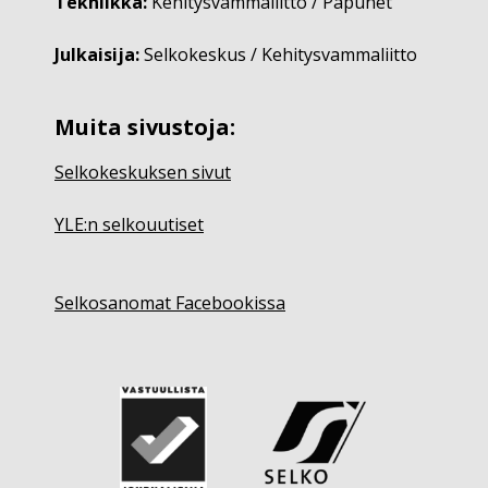
Tekniikka:
Kehitysvammaliitto / Papunet
Julkaisija:
Selkokeskus / Kehitysvammaliitto
Muita sivustoja:
Selkokeskuksen sivut
YLE:n selkouutiset
Selkosanomat Facebookissa